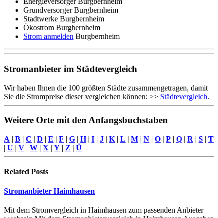
Energieversorger Burgbernheim
Grundversorger Burgbernheim
Stadtwerke Burgbernheim
Ökostrom Burgbernheim
Strom anmelden
Burgbernheim
Stromanbieter im Städtevergleich
Wir haben Ihnen die 100 größten Städte zusammengetragen, damit
Sie die Strompreise dieser vergleichen können: >>
Städtevergleich
.
Weitere Orte mit den Anfangsbuchstaben
A
|
B
|
C
|
D
|
E
|
F
|
G
|
H
|
I
|
J
|
K
|
L
|
M
|
N
|
O
|
P
|
Q
|
R
|
S
|
T
|
U
|
V
|
W
|
X
|
Y
|
Z
|
Ü
Related
Posts
Stromanbieter Haimhausen
Mit dem Stromvergleich in Haimhausen zum passenden Anbieter