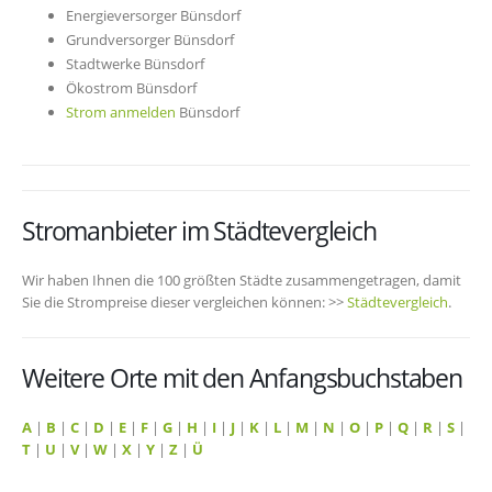
Energieversorger Bünsdorf
Grundversorger Bünsdorf
Stadtwerke Bünsdorf
Ökostrom Bünsdorf
Strom anmelden
Bünsdorf
Stromanbieter im Städtevergleich
Wir haben Ihnen die 100 größten Städte zusammengetragen, damit
Sie die Strompreise dieser vergleichen können: >>
Städtevergleich
.
Weitere Orte mit den Anfangsbuchstaben
A
|
B
|
C
|
D
|
E
|
F
|
G
|
H
|
I
|
J
|
K
|
L
|
M
|
N
|
O
|
P
|
Q
|
R
|
S
|
T
|
U
|
V
|
W
|
X
|
Y
|
Z
|
Ü