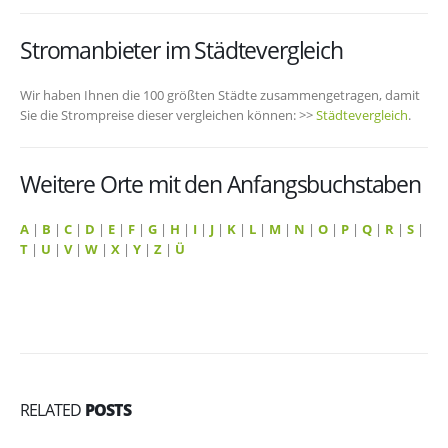
Stromanbieter im Städtevergleich
Wir haben Ihnen die 100 größten Städte zusammengetragen, damit
Sie die Strompreise dieser vergleichen können: >>
Städtevergleich
.
Weitere Orte mit den Anfangsbuchstaben
A
|
B
|
C
|
D
|
E
|
F
|
G
|
H
|
I
|
J
|
K
|
L
|
M
|
N
|
O
|
P
|
Q
|
R
|
S
|
T
|
U
|
V
|
W
|
X
|
Y
|
Z
|
Ü
RELATED
POSTS