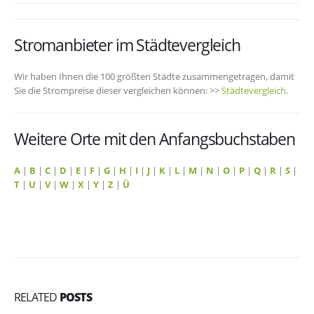
Stromanbieter im Städtevergleich
Wir haben Ihnen die 100 größten Städte zusammengetragen, damit
Sie die Strompreise dieser vergleichen können: >>
Städtevergleich
.
Weitere Orte mit den Anfangsbuchstaben
A
|
B
|
C
|
D
|
E
|
F
|
G
|
H
|
I
|
J
|
K
|
L
|
M
|
N
|
O
|
P
|
Q
|
R
|
S
|
T
|
U
|
V
|
W
|
X
|
Y
|
Z
|
Ü
RELATED
POSTS