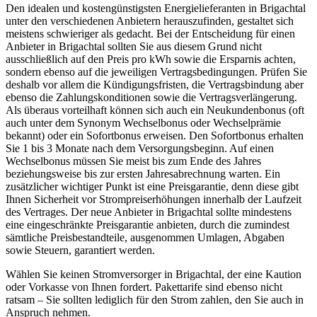
Den idealen und kostengünstigsten Energielieferanten in Brigachtal
unter den verschiedenen Anbietern herauszufinden, gestaltet sich
meistens schwieriger als gedacht. Bei der Entscheidung für einen
Anbieter in Brigachtal sollten Sie aus diesem Grund nicht
ausschließlich auf den Preis pro kWh sowie die Ersparnis achten,
sondern ebenso auf die jeweiligen Vertragsbedingungen. Prüfen Sie
deshalb vor allem die Kündigungsfristen, die Vertragsbindung aber
ebenso die Zahlungskonditionen sowie die Vertragsverlängerung.
Als überaus vorteilhaft können sich auch ein Neukundenbonus (oft
auch unter dem Synonym Wechselbonus oder Wechselprämie
bekannt) oder ein Sofortbonus erweisen. Den Sofortbonus erhalten
Sie 1 bis 3 Monate nach dem Versorgungsbeginn. Auf einen
Wechselbonus müssen Sie meist bis zum Ende des Jahres
beziehungsweise bis zur ersten Jahresabrechnung warten. Ein
zusätzlicher wichtiger Punkt ist eine Preisgarantie, denn diese gibt
Ihnen Sicherheit vor Strompreiserhöhungen innerhalb der Laufzeit
des Vertrages. Der neue Anbieter in Brigachtal sollte mindestens
eine eingeschränkte Preisgarantie anbieten, durch die zumindest
sämtliche Preisbestandteile, ausgenommen Umlagen, Abgaben
sowie Steuern, garantiert werden.
Wählen Sie keinen Stromversorger in Brigachtal, der eine Kaution
oder Vorkasse von Ihnen fordert. Pakettarife sind ebenso nicht
ratsam – Sie sollten lediglich für den Strom zahlen, den Sie auch in
Anspruch nehmen.