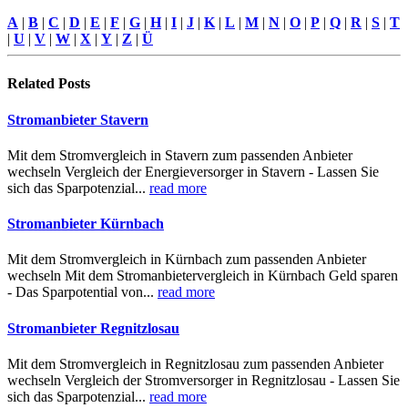
A
|
B
|
C
|
D
|
E
|
F
|
G
|
H
|
I
|
J
|
K
|
L
|
M
|
N
|
O
|
P
|
Q
|
R
|
S
|
T
|
U
|
V
|
W
|
X
|
Y
|
Z
|
Ü
Related
Posts
Stromanbieter Stavern
Mit dem Stromvergleich in Stavern zum passenden Anbieter
wechseln Vergleich der Energieversorger in Stavern - Lassen Sie
sich das Sparpotenzial...
read more
Stromanbieter Kürnbach
Mit dem Stromvergleich in Kürnbach zum passenden Anbieter
wechseln Mit dem Stromanbietervergleich in Kürnbach Geld sparen
- Das Sparpotential von...
read more
Stromanbieter Regnitzlosau
Mit dem Stromvergleich in Regnitzlosau zum passenden Anbieter
wechseln Vergleich der Stromversorger in Regnitzlosau - Lassen Sie
sich das Sparpotenzial...
read more