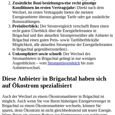
Zusätzliche Boni beziehungsweise recht günstige
Konditionen im ersten Vertragsjahr:
Direkt nach dem
Wechsel, im ersten Vertragsjahr bieten die meisten
Energieanbieter überaus günstige Tarife oder gar zusätzliche
Bonuszahlungen.
Preisüberblick:
Der Stromvergleich verschafft Ihnen einen
recht guten Überblick über die Energielieferanten in
Brigachtal und ihre aktuellen Strompreise|über alle Anbieter in
Brigachtal einen guten Preis- sowie Tarifüberblick|die
Möglichkeit, alle aktuellen Strompreise der Energielieferanten
in Brigachtal gegenüberzustellen}.
Unkompliziert sowie schnell:
Der Wechsel des
Stromanbieters in Brigachtal gelingt in nur wenigen
Augenblicken – vom
Strompreisvergleich
bis zum
Anbieterwechsel.
Diese Anbieter in Brigachtal haben sich
auf Ökostrom spezialisiert
Auch der Wechsel zu einem Ökostromanbieter in Brigachtal ist
möglich. Auch wenn Sie von Ihrem bisherigen Energieversorger in
Brigachtal zu einem Ökostromanbieter wechseln, können Sie
sparen, denn Ökostrom ist nicht gleichbedeutend mit teurer Energie.
Wenn Ihnen ein eigener Beitrag zur Verringerung von nuklearem