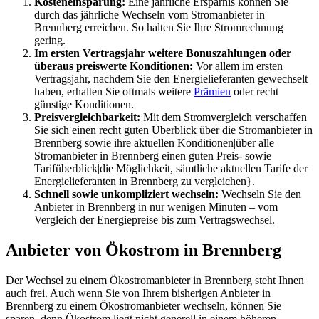
Kosteneinsparung:
Eine jährliche Ersparnis können Sie
durch das jährliche Wechseln vom Stromanbieter in
Brennberg erreichen. So halten Sie Ihre Stromrechnung
gering.
Im ersten Vertragsjahr weitere Bonuszahlungen oder
überaus preiswerte Konditionen:
Vor allem im ersten
Vertragsjahr, nachdem Sie den Energielieferanten gewechselt
haben, erhalten Sie oftmals weitere
Prämien
oder recht
günstige Konditionen.
Preisvergleichbarkeit:
Mit dem Stromvergleich verschaffen
Sie sich einen recht guten Überblick über die Stromanbieter in
Brennberg sowie ihre aktuellen Konditionen|über alle
Stromanbieter in Brennberg einen guten Preis- sowie
Tarifüberblick|die Möglichkeit, sämtliche aktuellen Tarife der
Energielieferanten in Brennberg zu vergleichen}.
Schnell sowie unkompliziert wechseln:
Wechseln Sie den
Anbieter in Brennberg in nur wenigen Minuten – vom
Vergleich der Energiepreise bis zum Vertragswechsel.
Anbieter von Ökostrom in Brennberg
Der Wechsel zu einem Ökostromanbieter in Brennberg steht Ihnen
auch frei. Auch wenn Sie von Ihrem bisherigen Anbieter in
Brennberg zu einem Ökostromanbieter wechseln, können Sie
sparen, denn Ökostrom liegt nicht generell in einem höheren