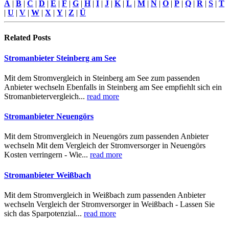
A
|
B
|
C
|
D
|
E
|
F
|
G
|
H
|
I
|
J
|
K
|
L
|
M
|
N
|
O
|
P
|
Q
|
R
|
S
|
T
|
U
|
V
|
W
|
X
|
Y
|
Z
|
Ü
Related
Posts
Stromanbieter Steinberg am See
Mit dem Stromvergleich in Steinberg am See zum passenden
Anbieter wechseln Ebenfalls in Steinberg am See empfiehlt sich ein
Stromanbietervergleich...
read more
Stromanbieter Neuengörs
Mit dem Stromvergleich in Neuengörs zum passenden Anbieter
wechseln Mit dem Vergleich der Stromversorger in Neuengörs
Kosten verringern - Wie...
read more
Stromanbieter Weißbach
Mit dem Stromvergleich in Weißbach zum passenden Anbieter
wechseln Vergleich der Stromversorger in Weißbach - Lassen Sie
sich das Sparpotenzial...
read more