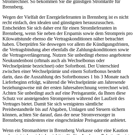
Stromrechner. So bekommen Sie die günstigen Stromtarife für
Brennberg.
Wegen der Vielfalt der Energielieferanten in Brennberg ist es nicht
recht einfach, den idealen und günstigsten herauszusuchen.
Entscheiden Sie sich daher erst für einen Stromlieferanten in
Brennberg, wenn Sie neben der Ersparnis sowie dem Strompreis pro
Kilowattstunde ebenso die Vertragskonditionen näher betrachtet
haben. Überprüfen Sie deswegen vor allem die Kündigungsfristen,
die Vertragsbindung aber ebenfalls die Zahlungskonditionen sowie
die Vertragsverlängerung. Nutzen Sie unbedingt ebenso angebotene
Neukundenboni (oftmals auch als Wechselbonus oder
Wechselprämie bezeichnet) oder Sofortboni. Der Unterschied
zwischen einer Wechselprämie und einem Sofortbonus besteht
darin, dass die Auszahlung des Sofortbonuses 1 bis 3 Monate nach
Lieferbeginn erfolgt, während die Wechselprämie am Jahresende
beziehungsweise mit der ersten Jahresabrechnung verrechnet wird.
Achten Sie unbedingt auch auf eine Preisgarantie, da Ihnen diese
Schutz vor ansteigenden Strompreisen während der Laufzeit des
Vertrages bietet. Damit Sie sich wenigstens sämtliche
Preisbestandteile bis auf Abgaben, Umlagen und Steuern sichern
können, achten Sie darauf, dass der neue Stromversorger in
Brennberg mindestens eine eingeschränkte Preisgarantie anbietet.
Wenn ein Stromanbieter in Brennberg Vorkasse oder eine Kaution