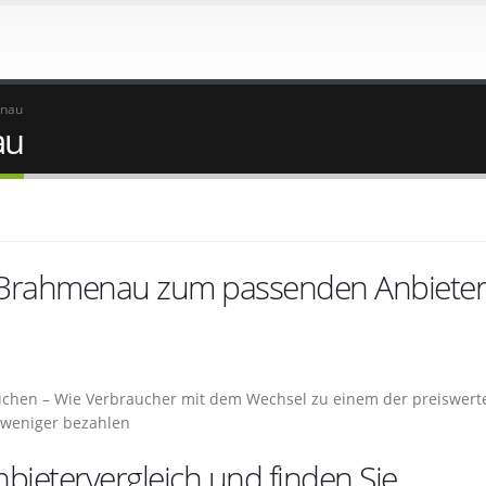
enau
au
n Brahmenau zum passenden Anbieter
ichen – Wie Verbraucher mit dem Wechsel zu einem der preiswert
 weniger bezahlen
bietervergleich und finden Sie