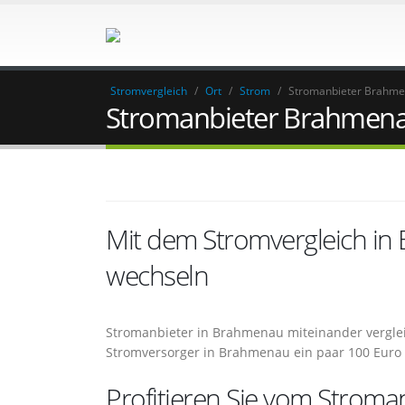
Stromvergleich
/
Ort
/
Strom
/
Stromanbieter Brahm
Stromanbieter Brahmen
Mit dem Stromvergleich i
wechseln
Stromanbieter in Brahmenau miteinander vergle
Stromversorger in Brahmenau ein paar 100 Euro
Profitieren Sie vom Stroman