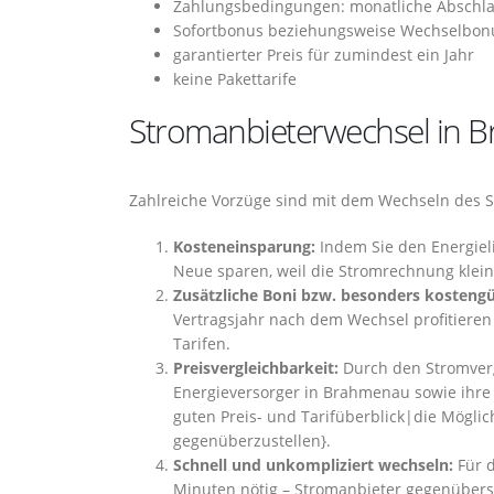
Zahlungsbedingungen: monatliche Abschla
Sofortbonus beziehungsweise Wechselbon
garantierter Preis für zumindest ein Jahr
keine Pakettarife
Stromanbieterwechsel in Br
Zahlreiche Vorzüge sind mit dem Wechseln des 
Kosteneinsparung:
Indem Sie den Energieli
Neue sparen, weil die Stromrechnung kleine
Zusätzliche Boni bzw. besonders kostengü
Vertragsjahr nach dem Wechsel profitieren
Tarifen.
Preisvergleichbarkeit:
Durch den Stromvergl
Energieversorger in Brahmenau sowie ihre
guten Preis- und Tarifüberblick|die Möglic
gegenüberzustellen}.
Schnell und unkompliziert wechseln:
Für d
Minuten nötig – Stromanbieter gegenübers