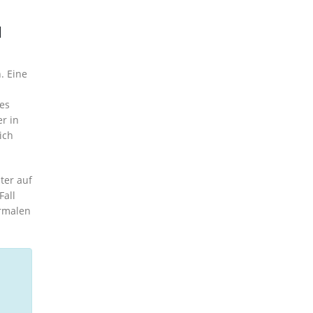
u
. Eine
des
r in
ich
ter auf
Fall
ormalen