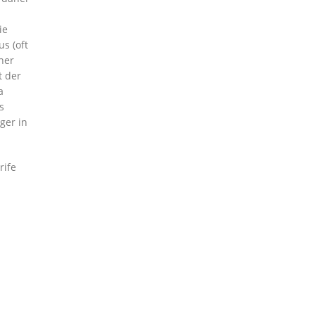
ie
s (oft
her
t der
a
s
ger in
rife