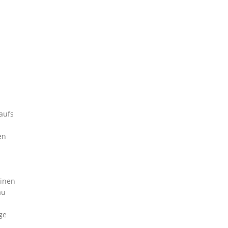
aufs
en
einen
au
ge