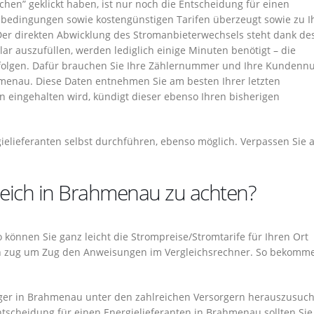
hen” geklickt haben, ist nur noch die Entscheidung für einen
gsbedingungen sowie kostengünstigen Tarifen überzeugt sowie zu I
er direkten Abwicklung des Stromanbieterwechsels steht dank de
r auszufüllen, werden lediglich einige Minuten benötigt – die
rfolgen. Dafür brauchen Sie Ihre Zählernummer und Ihre Kunden
hmenau. Diese Daten entnehmen Sie am besten Ihrer letzten
n eingehalten wird, kündigt dieser ebenso Ihren bisherigen
ielieferanten selbst durchführen, ebenso möglich. Verpassen Sie 
leich in Brahmenau zu achten?
 So können Sie ganz leicht die Strompreise/Stromtarife für Ihren Ort
h zug um Zug den Anweisungen im Vergleichsrechner. So bekomme
er in Brahmenau unter den zahlreichen Versorgern herauszusuch
Entscheidung für einen Energielieferanten in Brahmenau sollten Si