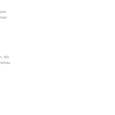
inem
enen
n. Als
hmenau