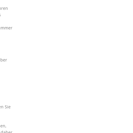
hren
s
nummer
aber
n Sie
en,
e daher