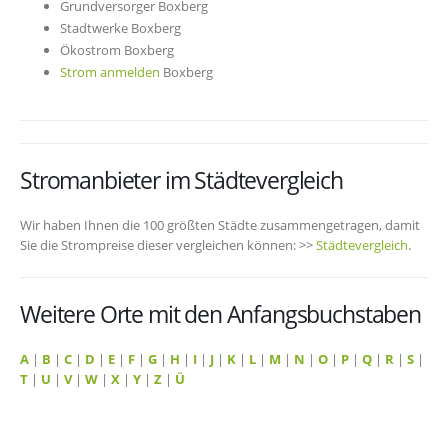
Grundversorger Boxberg
Stadtwerke Boxberg
Ökostrom Boxberg
Strom anmelden
Boxberg
Stromanbieter im Städtevergleich
Wir haben Ihnen die 100 größten Städte zusammengetragen, damit
Sie die Strompreise dieser vergleichen können: >>
Städtevergleich
.
Weitere Orte mit den Anfangsbuchstaben
A
|
B
|
C
|
D
|
E
|
F
|
G
|
H
|
I
|
J
|
K
|
L
|
M
|
N
|
O
|
P
|
Q
|
R
|
S
|
T
|
U
|
V
|
W
|
X
|
Y
|
Z
|
Ü