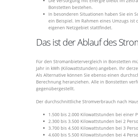
Die Versorgung mit Energie bleibt im Zeit
Bonstetten bestehen.
In besonderen Situationen haben Sie ein 
ein Beispiel. Im Rahmen eines Umzugs ist
eigenen Netzgebiet stattfindet.
Das ist der Ablauf des Stro
Für den Stromanbietervergleich in Bonstetten mü
Jahr in kWh (Kilowattstunden) angeben. Ihr derze
Als Alternative können Sie ebenso einen durchsc
Berechnung heranziehen. Alle in Bonstetten ver
gegenübergestellt.
Der durchschnittliche Stromverbrauch nach Haush
1.500 bis 2.000 Kilowattstunden bei einer 
2.300 bis 3.500 Kilowattstunden bei 2 Pers
3.700 bis 4.500 Kilowattstunden bei 3 Pers
4.600 bis 5.500 Kilowattstunden bei 4 Pers