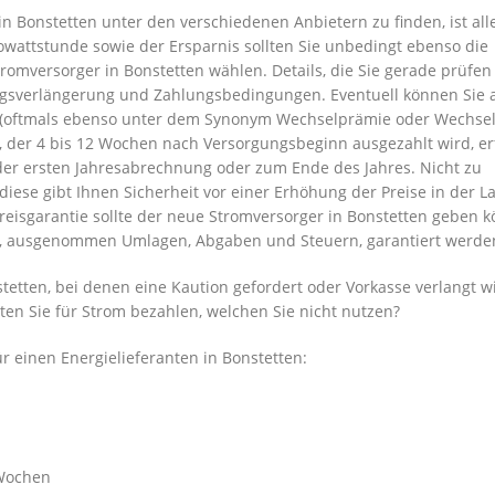
n Bonstetten unter den verschiedenen Anbietern zu finden, ist all
owattstunde sowie der Ersparnis sollten Sie unbedingt ebenso die
romversorger in Bonstetten wählen. Details, die Sie gerade prüfen 
ragsverlängerung und Zahlungsbedingungen. Eventuell können Sie 
 (oftmals ebenso unter dem Synonym Wechselprämie oder Wechse
, der 4 bis 12 Wochen nach Versorgungsbeginn ausgezahlt wird, er
er ersten Jahresabrechnung oder zum Ende des Jahres. Nicht zu
diese gibt Ihnen Sicherheit vor einer Erhöhung der Preise in der La
reisgarantie sollte der neue Stromversorger in Bonstetten geben 
le, ausgenommen Umlagen, Abgaben und Steuern, garantiert werde
tten, bei denen eine Kaution gefordert oder Vorkasse verlangt wi
ten Sie für Strom bezahlen, welchen Sie nicht nutzen?
r einen Energielieferanten in Bonstetten:
 Wochen