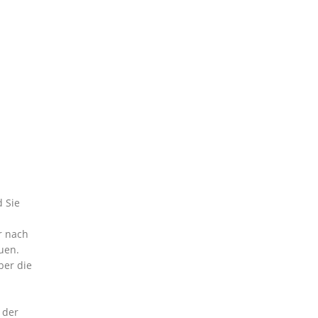
 Sie
r nach
uen.
ber die
 der