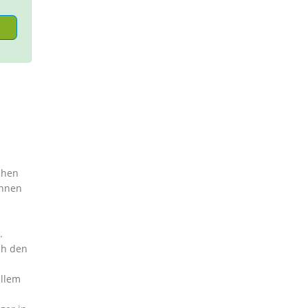
chen
innen
.
ch den
allem