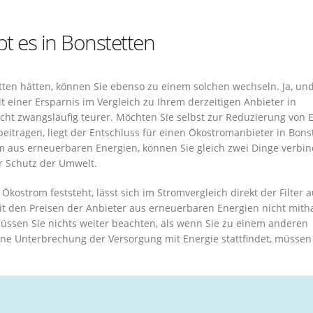
t es in Bonstetten
etten hätten, können Sie ebenso zu einem solchen wechseln. Ja, un
einer Ersparnis im Vergleich zu Ihrem derzeitigen Anbieter in
cht zwangsläufig teurer. Möchten Sie selbst zur Reduzierung von 
eitragen, liegt der Entschluss für einen Ökostromanbieter in Bons
m aus erneuerbaren Energien, können Sie gleich zwei Dinge verbin
 Schutz der Umwelt.
kostrom feststeht, lässt sich im Stromvergleich direkt der Filter a
t den Preisen der Anbieter aus erneuerbaren Energien nicht mitha
ssen Sie nichts weiter beachten, als wenn Sie zu einem anderen
ine Unterbrechung der Versorgung mit Energie stattfindet, müssen