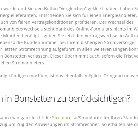
wurde und Sie den Button “Vergleichen” geklickt haben, haben Si
ergielieferanten. Entscheiden Sie sich für einen Energieanbieter,
uch von fairen Vertragskonditionen profitieren. Der Wechsel des
romanbieterwechsels steht dank des Online-Formulars nichts im W
Minuten benötigt – geben Sie jetzt den Vertragswechsel in Auftra
 ebenso die Kundennummer bei Ihrem bisherigen Stromversorger 
rer letzten Stromrechnung aufgeführt. In allen weiteren Dingen kön
n Bonstetten verlassen. Dieser übernimmt auch, sofern die Frist vo
ellen Stromanbieters.
ndig kündigen möchten, ist das ebenfalls möglich. Dringend notwe
h in Bonstetten zu berücksichtigen?
 kann man ganz leicht die
Strompreise
/Stromtarife für Ihren Stando
h zug um Zug den Anweisungen im Stromrechner. So erhalten Sie d