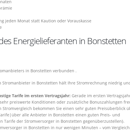
onaten
prämie
ng jeden Monat statt Kaution oder Vorauskasse
e
es Energielieferanten in Bonstetten
romanbieters in Bonstetten verbunden .
 Stromanbieter in Bonstetten hält Ihre Stromrechnung niedrig und
stige Tarife im ersten Vertragsjahr:
Gerade im ersten Vertragsjah
sehr preiswerte Konditionen oder zusätzliche Bonuszahlungen fre
 Stromvergleich bekommen Sie einen sehr guten Preisüberblick ü
Tarife|über alle Anbieter in Bonstetten einen guten Preis- und
len Tarife der Stromversorger in Bonstetten gegenüberzustellen}.
mversorger in Bonstetten in nur wenigen Minuten – vom Vergleich