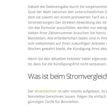
Sobald die Dateneingabe durch Sie vorgenommen 
Qual der Wahl zwischen den unterschiedlichen En
dem sie sowohl von einem preiswerten Tarif als a
Stromversorgers Der direkten Abwicklung des St
Um das Formular auszufüllen, werden nur wenige 
Neben Ihrer Zählernummer brauchen Sie hierzu
Bonstetten. Alle erforderlichen Daten sind in Ih
sich vollkommen auf Ihren zukünftigen Anbieter i
Wochen gewahrt bleibt, die Kündigung Ihres aktu
Wenn Sie den aktuellen Anbieter lieber eigenstä
ist, dass Sie die Kündigungsfrist nicht verpassen.
Was ist beim Stromvergleic
Der
Stromrechner
ist sehr intuitiv aufgebaut. So
Bonstetten berechnen lassen. Folgen Sie einfac
günstigen Tarife für Bonstetten.