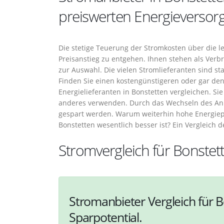
preiswerten Energieversor
Die stetige Teuerung der Stromkosten über die le
Preisanstieg zu entgehen. Ihnen stehen als Verbr
zur Auswahl. Die vielen Stromlieferanten sind st
Finden Sie einen kostengünstigeren oder gar den
Energielieferanten in Bonstetten vergleichen. Si
anderes verwenden. Durch das Wechseln des Anbie
gespart werden. Warum weiterhin hohe Energiep
Bonstetten wesentlich besser ist? Ein Vergleich 
Stromvergleich für Bonstet
Stromanbieter Vergleich für B
Sparpotential.