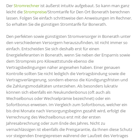
Der
Stromrechner
ist äußerst intuitiv aufgebaut. So kann man ganz
leicht die
Strompreise
/Stromtarife für Den Ort Bonerath berechnen
lassen. Folgen Sie einfach schrittweise den Anweisungen im Rechner.
So erhalten Sie die günstigen Stromtarife für Bonerath.
Den perfekten sowie günstigsten Stromversorger in Bonerath unter
den verschiedenen Versorgern herauszufinden, ist nicht immer so
einfach. Entscheiden Sie sich deshalb erst für einen
Energielieferanten in Bonerath, wenn Sie neben der Ersparnis sowie
dem Strompreis pro Kilowattstunde ebenso die
Vertragsbedingungen näher angesehen haben. Einer genauen
Kontrolle sollten Sie nicht lediglich die Vertragsbindung sowie die
Vertragsverlängerung, sondern ebenso die Kündigungsfristen und
die Zahlungsmodalitäten unterziehen. Als besonders lukrativ
können sich ebenfalls ein Neukundenbonus (oft auch als
Wechselbonus oder Wechselprämie bezeichnet) oder ein
Sofortbonus erweisen. Im Vergleich zum Sofortbonus, welcher ein
bis drei Monate nach Versorgungsbeginn gezahlt wird, erfolgt die
Verrechnung des Wechselbonus erst mit der ersten
Jahresabrechnung oder zum Ende des Jahres. Nicht zu
vernachlässigen ist ebenfalls die Preisgarantie, da Ihnen diese Schutz
vor steigenden Energiepreisen während der Laufzeit des Vertrages