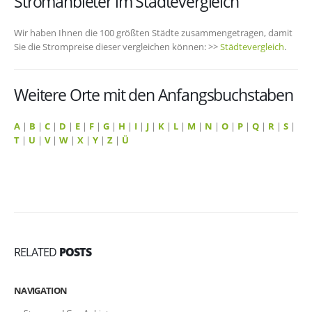
Stromanbieter im Städtevergleich
Wir haben Ihnen die 100 größten Städte zusammengetragen, damit
Sie die Strompreise dieser vergleichen können: >>
Städtevergleich
.
Weitere Orte mit den Anfangsbuchstaben
A
|
B
|
C
|
D
|
E
|
F
|
G
|
H
|
I
|
J
|
K
|
L
|
M
|
N
|
O
|
P
|
Q
|
R
|
S
|
T
|
U
|
V
|
W
|
X
|
Y
|
Z
|
Ü
RELATED
POSTS
NAVIGATION