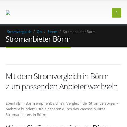
Stromvergleich
/
Ort
/
Strom
/
Stromanbieter Börm
Stromanbieter Börm
Mit dem Stromvergleich in Börm
zum passenden Anbieter wechseln
Ebenfalls in Börm empfiehlt sich ein Vergleich der Stromversorger –
Mehrere hundert Euro einsparen durch das Wechseln Ihres
Stromanbieters in Börm