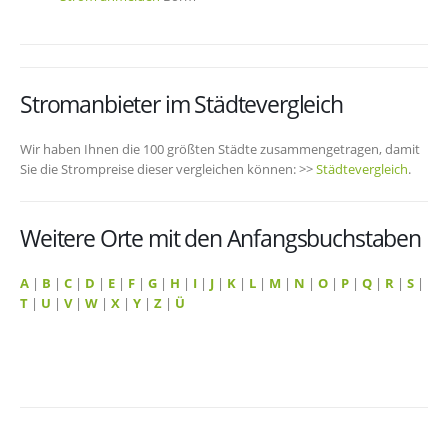
Stromanbieter im Städtevergleich
Wir haben Ihnen die 100 größten Städte zusammengetragen, damit
Sie die Strompreise dieser vergleichen können: >>
Städtevergleich
.
Weitere Orte mit den Anfangsbuchstaben
A
|
B
|
C
|
D
|
E
|
F
|
G
|
H
|
I
|
J
|
K
|
L
|
M
|
N
|
O
|
P
|
Q
|
R
|
S
|
T
|
U
|
V
|
W
|
X
|
Y
|
Z
|
Ü