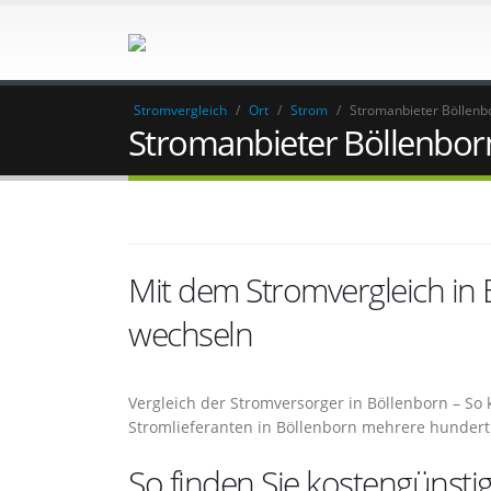
Stromvergleich
/
Ort
/
Strom
/
Stromanbieter Böllenb
Stromanbieter Böllenbor
Mit dem Stromvergleich in
wechseln
Vergleich der Stromversorger in Böllenborn – S
Stromlieferanten in Böllenborn mehrere hundert
So finden Sie kostengünsti