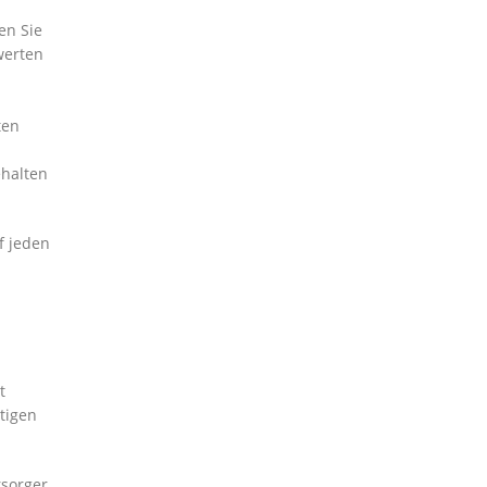
en Sie
werten
ten
ehalten
f jeden
t
tigen
rsorger