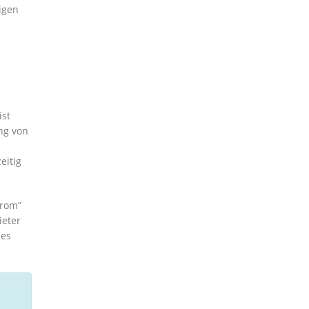
igen
ist
ng von
eitig
trom”
ieter
des