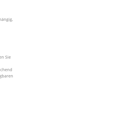
hängig,
en Sie
echend
ügbaren