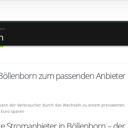
orn
n
 Böllenborn zum passenden Anbieter
o kann der Verbraucher durch das Wechseln zu einem preiswerten
 Euro sparen
ge Stromanbieter in Böllenborn – der