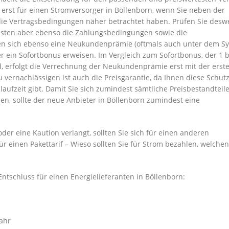
b erst für einen Stromversorger in Böllenborn, wenn Sie neben der
ie Vertragsbedingungen näher betrachtet haben. Prüfen Sie des
risten aber ebenso die Zahlungsbedingungen sowie die
nnen sich ebenso eine Neukundenprämie (oftmals auch unter dem 
ein Sofortbonus erweisen. Im Vergleich zum Sofortbonus, der 1 b
 erfolgt die Verrechnung der Neukundenprämie erst mit der erst
vernachlässigen ist auch die Preisgarantie, da Ihnen diese Schutz
ufzeit gibt. Damit Sie sich zumindest sämtliche Preisbestandteile
n, sollte der neue Anbieter in Böllenborn zumindest eine
er eine Kaution verlangt, sollten Sie sich für einen anderen
r einen Pakettarif – Wieso sollten Sie für Strom bezahlen, welchen
Entschluss für einen Energielieferanten in Böllenborn:
ahr