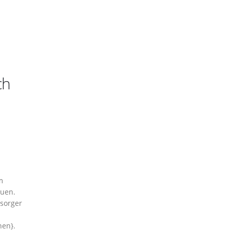
ch
m
uen.
rsorger
hen}.