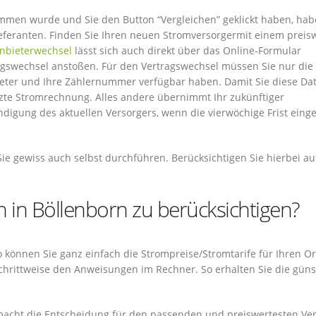
mmen wurde und Sie den Button “Vergleichen” geklickt haben, hab
ieferanten. Finden Sie Ihren neuen Stromversorgermit einem preis
nbieterwechsel
lässt sich auch direkt über das Online-Formular
ragswechsel anstoßen. Für den Vertragswechsel müssen Sie nur die
ter und Ihre Zählernummer verfügbar haben. Damit Sie diese Da
letzte Stromrechnung. Alles andere übernimmt Ihr zukünftiger
ündigung des aktuellen Versorgers, wenn die vierwöchige Frist eing
e gewiss auch selbst durchführen. Berücksichtigen Sie hierbei au
h in Böllenborn zu berücksichtigen?
 So können Sie ganz einfach die Strompreise/Stromtarife für Ihren Or
schrittweise den Anweisungen im Rechner. So erhalten Sie die güns
 macht die Entscheidung für den passenden und preiswertesten Ve