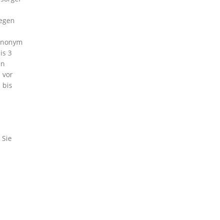
wegen
Synonym
is 3
en
 vor
 bis
 Sie