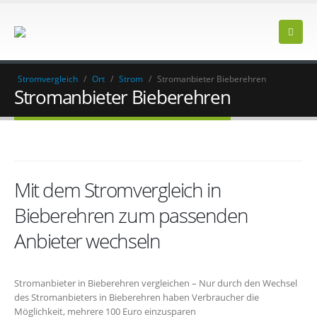
Stromvergleich
/
Ort
/
Strom
/
Stromanbieter Bieberehren
Stromanbieter Bieberehren
Mit dem Stromvergleich in
Bieberehren zum passenden
Anbieter wechseln
Stromanbieter in Bieberehren vergleichen – Nur durch den Wechsel
des Stromanbieters in Bieberehren haben Verbraucher die
Möglichkeit, mehrere 100 Euro einzusparen