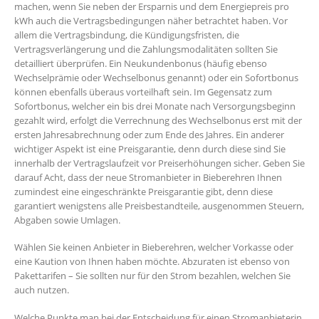
machen, wenn Sie neben der Ersparnis und dem Energiepreis pro
kWh auch die Vertragsbedingungen näher betrachtet haben. Vor
allem die Vertragsbindung, die Kündigungsfristen, die
Vertragsverlängerung und die Zahlungsmodalitäten sollten Sie
detailliert überprüfen. Ein Neukundenbonus (häufig ebenso
Wechselprämie oder Wechselbonus genannt) oder ein Sofortbonus
können ebenfalls überaus vorteilhaft sein. Im Gegensatz zum
Sofortbonus, welcher ein bis drei Monate nach Versorgungsbeginn
gezahlt wird, erfolgt die Verrechnung des Wechselbonus erst mit der
ersten Jahresabrechnung oder zum Ende des Jahres. Ein anderer
wichtiger Aspekt ist eine Preisgarantie, denn durch diese sind Sie
innerhalb der Vertragslaufzeit vor Preiserhöhungen sicher. Geben Sie
darauf Acht, dass der neue Stromanbieter in Bieberehren Ihnen
zumindest eine eingeschränkte Preisgarantie gibt, denn diese
garantiert wenigstens alle Preisbestandteile, ausgenommen Steuern,
Abgaben sowie Umlagen.
Wählen Sie keinen Anbieter in Bieberehren, welcher Vorkasse oder
eine Kaution von Ihnen haben möchte. Abzuraten ist ebenso von
Pakettarifen – Sie sollten nur für den Strom bezahlen, welchen Sie
auch nutzen.
Welche Punkte man bei der Entscheidung für einen Stromanbieterin