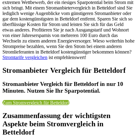
extremen Wettbewerb, der ein riesiges Sparpotential beim Strom mit
sich bringt. Mit einem Stromanbietervergleich in Betteldorf sind Sie
lediglich wenige Augenblicke vom günstigeren Stromanbieter oder
gar dem kostengünstigsten in Betteldorf entfernt. Sparen Sie sich so
überflüssige Kosten für Strom und leisten Sie sich für das Geld
etwas anderes. Profitieren Sie je nach Ausgangstarif und Wohnort
von einer Jahresersparnis von mehreren 100 Euro durch das
Wechseln zu einem anderen Energieversorger. Wieso weiterhin hohe
Strompreise bezahlen, wenn Sie den Strom bei einem anderen
Stromlieferanten in Betteldorf kostengünstiger bekommen können?
Stromtarife vergleichen
ist empfehlenswert!
Stromanbieter Vergleich für Betteldorf
Stromanbieter Vergleich für Betteldorf in nur 10
Minuten. Nutzen Sie Ihr Sparpotential.
Zum Stromvergleich für Betteldorf
Zusammenfassung der wichtigsten
Aspekte beim Stromvergleich in
Betteldorf