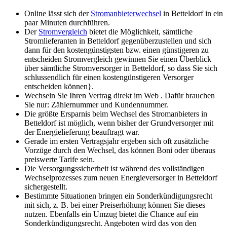
Online lässt sich der
Stromanbieterwechsel
in Betteldorf in ein
paar Minuten durchführen.
Der
Stromvergleich
bietet die Möglichkeit, sämtliche
Stromlieferanten in Betteldorf gegenüberzustellen und sich
dann für den kostengünstigsten bzw. einen günstigeren zu
entscheiden Stromvergleich gewinnen Sie einen Überblick
über sämtliche Stromversorger in Betteldorf, so dass Sie sich
schlussendlich für einen kostengünstigeren Versorger
entscheiden können}.
Wechseln Sie Ihren Vertrag direkt im Web . Dafür brauchen
Sie nur: Zählernummer und Kundennummer.
Die größte Ersparnis beim Wechsel des Stromanbieters in
Betteldorf ist möglich, wenn bisher der Grundversorger mit
der Energielieferung beauftragt war.
Gerade im ersten Vertragsjahr ergeben sich oft zusätzliche
Vorzüge durch den Wechsel, das können Boni oder überaus
preiswerte Tarife sein.
Die Versorgungssicherheit ist während des vollständigen
Wechselprozesses zum neuen Energieversorger in Betteldorf
sichergestellt.
Bestimmte Situationen bringen ein Sonderkündigungsrecht
mit sich, z. B. bei einer Preiserhöhung können Sie dieses
nutzen. Ebenfalls ein Umzug bietet die Chance auf ein
Sonderkündigungsrecht. Angeboten wird das von den