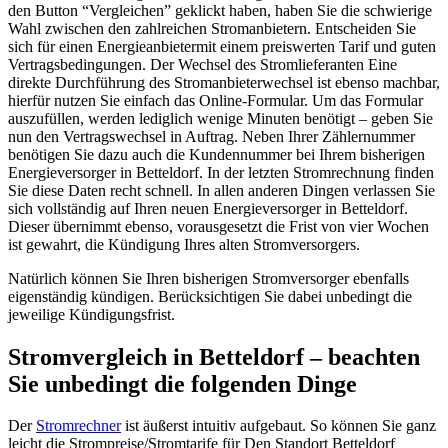
den Button “Vergleichen” geklickt haben, haben Sie die schwierige
Wahl zwischen den zahlreichen Stromanbietern. Entscheiden Sie
sich für einen Energieanbietermit einem preiswerten Tarif und guten
Vertragsbedingungen. Der Wechsel des Stromlieferanten Eine
direkte Durchführung des Stromanbieterwechsel ist ebenso machbar,
hierfür nutzen Sie einfach das Online-Formular. Um das Formular
auszufüllen, werden lediglich wenige Minuten benötigt – geben Sie
nun den Vertragswechsel in Auftrag. Neben Ihrer Zählernummer
benötigen Sie dazu auch die Kundennummer bei Ihrem bisherigen
Energieversorger in Betteldorf. In der letzten Stromrechnung finden
Sie diese Daten recht schnell. In allen anderen Dingen verlassen Sie
sich vollständig auf Ihren neuen Energieversorger in Betteldorf.
Dieser übernimmt ebenso, vorausgesetzt die Frist von vier Wochen
ist gewahrt, die Kündigung Ihres alten Stromversorgers.
Natürlich können Sie Ihren bisherigen Stromversorger ebenfalls
eigenständig kündigen. Berücksichtigen Sie dabei unbedingt die
jeweilige Kündigungsfrist.
Stromvergleich in Betteldorf – beachten
Sie unbedingt die folgenden Dinge
Der
Stromrechner
ist äußerst intuitiv aufgebaut. So können Sie ganz
leicht die Strompreise/Stromtarife für Den Standort Betteldorf