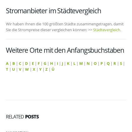
Stromanbieter im Städtevergleich
Wir haben Ihnen die 100 größten Städte zusammengetragen, damit
Sie die Strompreise dieser vergleichen können: >>
Städtevergleich
.
Weitere Orte mit den Anfangsbuchstaben
A
|
B
|
C
|
D
|
E
|
F
|
G
|
H
|
I
|
J
|
K
|
L
|
M
|
N
|
O
|
P
|
Q
|
R
|
S
|
T
|
U
|
V
|
W
|
X
|
Y
|
Z
|
Ü
RELATED
POSTS