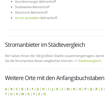
Grundversorger Behrenhoff
Stadtwerke Behrenhoff
Ökostrom Behrenhoff
Strom anmelden
Behrenhoff
Stromanbieter im Städtevergleich
Wir haben Ihnen die 100 größten Städte zusammengetragen, damit
Sie die Strompreise dieser vergleichen können: >>
Städtevergleich
.
Weitere Orte mit den Anfangsbuchstaben
A
|
B
|
C
|
D
|
E
|
F
|
G
|
H
|
I
|
J
|
K
|
L
|
M
|
N
|
O
|
P
|
Q
|
R
|
S
|
T
|
U
|
V
|
W
|
X
|
Y
|
Z
|
Ü