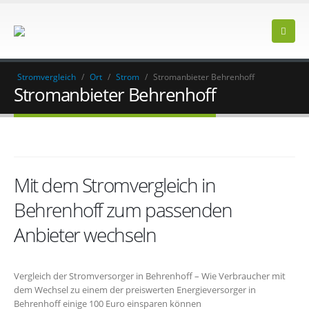
Stromvergleich
/
Ort
/
Strom
/
Stromanbieter Behrenhoff
Stromanbieter Behrenhoff
Mit dem Stromvergleich in
Behrenhoff zum passenden
Anbieter wechseln
Vergleich der Stromversorger in Behrenhoff – Wie Verbraucher mit
dem Wechsel zu einem der preiswerten Energieversorger in
Behrenhoff einige 100 Euro einsparen können