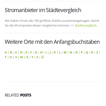
Stromanbieter im Städtevergleich
Wir haben Ihnen die 100 größten Städte zusammengetragen, damit
Sie die Strompreise dieser vergleichen können: >>
Städtevergleich
.
Weitere Orte mit den Anfangsbuchstaben
A
|
B
|
C
|
D
|
E
|
F
|
G
|
H
|
I
|
J
|
K
|
L
|
M
|
N
|
O
|
P
|
Q
|
R
|
S
|
T
|
U
|
V
|
W
|
X
|
Y
|
Z
|
Ü
RELATED
POSTS