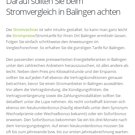
Darauf sollten Sie beim
Stromvergleich in Balingen achten
Der
Stromrechner
ist sehr intuitiv gestaltet. So kann man ganz leicht
die
Strompreise
/Stromtarife für Ihren Ort Balingen ermitteln lassen.
Folgen Sie einfach schrittweise den Anweisungen im
Vergleichsrechner. So erhalten Sie die günstigen Tarife für Balingen.
Den passenden sowie preiswertesten Energielieferanten in Balingen
unter den zahlreichen Anbietern herauszusuchen, ist alles andere als
leicht. Neben dem Preis pro Kilowattstunde und der Ersparnis
sollten Sie auf jeden Fall ebenso die Vertragskonditionen genauer
betrachten, bevor Sie einen Stromanbieter in Balingen auswählen.
Vor allem die Vertragsbindung, die Kündigungsfristen, die
Vertragsverlängerung sowie die Zahlungsmodalitäten sollten Sie
detailliert unter die Lupe nehmen. Als recht vorteilhaft können sich
ebenso ein Neukundenbonus (häufig ebenfalls unter dem Synonym
Wechselprämie oder Wechselbonus bekannt) oder ein Sofortbonus
erweisen. Den Sofortbonus bekommen Sie ein bis drei Monate nach
dem Versorgungsbeginn. Auf einen Neukundenbonus müssen Sie
oft bis zum Jahresende bzw. bis zur ersten Jahresabrechnung warten.