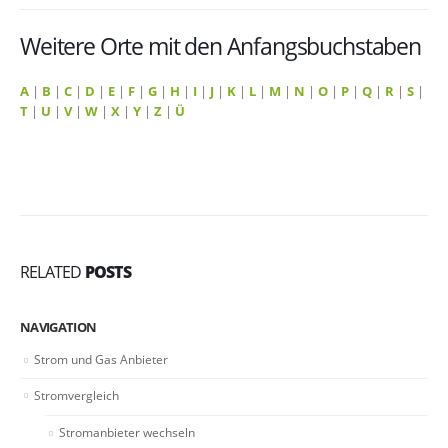
Weitere Orte mit den Anfangsbuchstaben
A
|
B
|
C
|
D
|
E
|
F
|
G
|
H
|
I
|
J
|
K
|
L
|
M
|
N
|
O
|
P
|
Q
|
R
|
S
|
T
|
U
|
V
|
W
|
X
|
Y
|
Z
|
Ü
RELATED
POSTS
NAVIGATION
Strom und Gas Anbieter
Stromvergleich
Stromanbieter wechseln