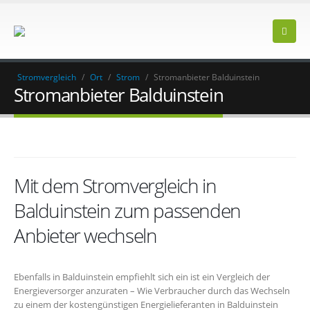
Stromvergleich
/
Ort
/
Strom
/
Stromanbieter Balduinstein
Stromanbieter Balduinstein
Mit dem Stromvergleich in
Balduinstein zum passenden
Anbieter wechseln
Ebenfalls in Balduinstein empfiehlt sich ein ist ein Vergleich der
Energieversorger anzuraten – Wie Verbraucher durch das Wechseln
zu einem der kostengünstigen Energielieferanten in Balduinstein