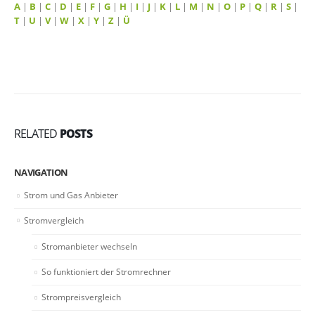
A
|
B
|
C
|
D
|
E
|
F
|
G
|
H
|
I
|
J
|
K
|
L
|
M
|
N
|
O
|
P
|
Q
|
R
|
S
|
T
|
U
|
V
|
W
|
X
|
Y
|
Z
|
Ü
RELATED
POSTS
NAVIGATION
Strom und Gas Anbieter
Stromvergleich
Stromanbieter wechseln
So funktioniert der Stromrechner
Strompreisvergleich