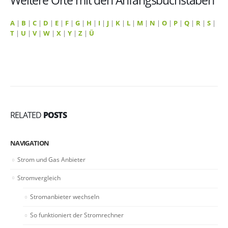
A
|
B
|
C
|
D
|
E
|
F
|
G
|
H
|
I
|
J
|
K
|
L
|
M
|
N
|
O
|
P
|
Q
|
R
|
S
|
T
|
U
|
V
|
W
|
X
|
Y
|
Z
|
Ü
RELATED
POSTS
NAVIGATION
Strom und Gas Anbieter
Stromvergleich
Stromanbieter wechseln
So funktioniert der Stromrechner