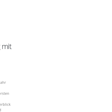
 mit
Jahr
ersten
rblick
d