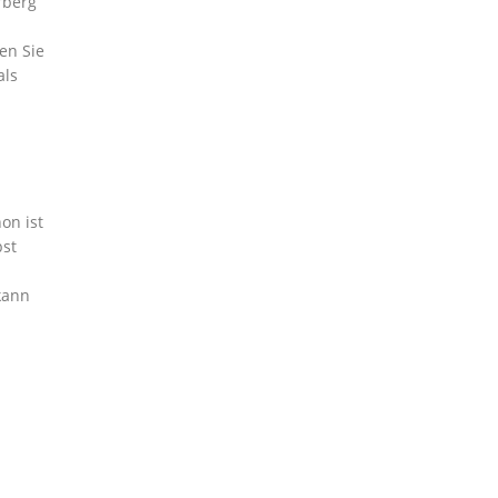
rberg
en Sie
als
on ist
bst
kann