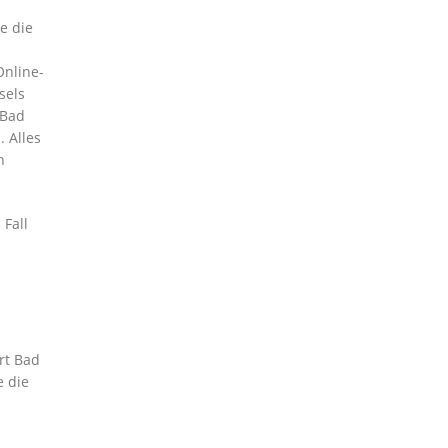
e die
Online-
sels
 Bad
 Alles
n
 Fall
rt Bad
e die