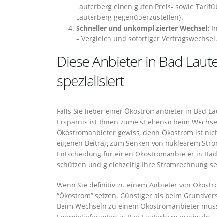
Lauterberg einen guten Preis- sowie Tarifüb
Lauterberg gegenüberzustellen}.
Schneller und unkomplizierter Wechsel:
In
– Vergleich und sofortiger Vertragswechsel.
Diese Anbieter in Bad Lau
spezialisiert
Falls Sie lieber einer Ökostromanbieter in Bad L
Ersparnis ist Ihnen zumeist ebenso beim Wechse
Ökostromanbieter gewiss, denn Ökostrom ist nich
eigenen Beitrag zum Senken von nuklearem Strom 
Entscheidung für einen Ökostromanbieter in Bad
schützen und gleichzeitig Ihre Stromrechnung s
Wenn Sie definitiv zu einem Anbieter von Ökostro
“Ökostrom” setzen. Günstiger als beim Grundverso
Beim Wechseln zu einem Ökostromanbieter müsse
Energielieferanten in Bad Lauterberg wechseln. .