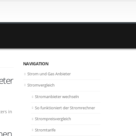
NAVIGATION
Strom und Gas Anbieter
eter
Stromvergleich
Stromanbieter wechseln
So funktioniert der Stromrechner
ers in
Strompreisvergleich
Stromtarife
hen,