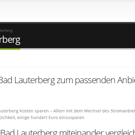
terberg
rberg
 Bad Lauterberg zum passenden Anbi
auterberg Kosten sparen – Allein mit dem Wechsel des Stromanbiet
lichkeit, einige hundert Euro einzusparen
Bad Lauterberg miteinander vergleic