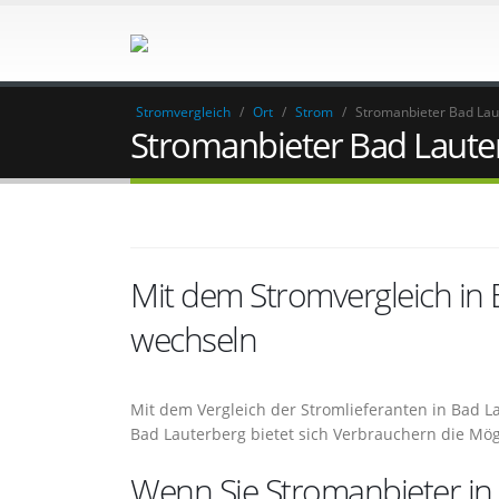
Stromvergleich
/
Ort
/
Strom
/
Stromanbieter Bad Lau
Stromanbieter Bad Laute
Mit dem Stromvergleich in
wechseln
Mit dem Vergleich der Stromlieferanten in Bad L
Bad Lauterberg bietet sich Verbrauchern die Mög
Wenn Sie Stromanbieter in 