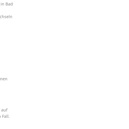
 in Bad
echseln
inen
 auf
Fall.