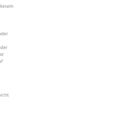
 diesem
oder
 der
or
uf
nicht