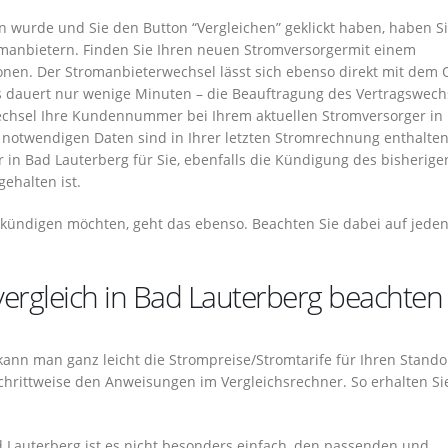
wurde und Sie den Button “Vergleichen” geklickt haben, haben Si
manbietern. Finden Sie Ihren neuen Stromversorgermit einem
onen. Der Stromanbieterwechsel lässt sich ebenso direkt mit dem 
s dauert nur wenige Minuten – die Beauftragung des Vertragswech
wechsel Ihre Kundennummer bei Ihrem aktuellen Stromversorger in
 notwendigen Daten sind in Ihrer letzten Stromrechnung enthalten.
 in Bad Lauterberg für Sie, ebenfalls die Kündigung des bisherige
ehalten ist.
 kündigen möchten, geht das ebenso. Beachten Sie dabei auf jeden
vergleich in Bad Lauterberg beachten
o kann man ganz leicht die Strompreise/Stromtarife für Ihren Stando
schrittweise den Anweisungen im Vergleichsrechner. So erhalten Si
ad Lauterberg ist es nicht besonders einfach, den passenden und