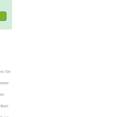
ss Sie
ummer
eim
 Boni