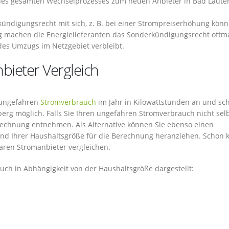
 des gesamten Wechselprozesses zum neuen Anbieter in Bad Laute
ündigungsrecht mit sich, z. B. bei einer Strompreiserhöhung könn
machen die Energielieferanten das Sonderkündigungsrecht oftm
des Umzugs im Netzgebiet verbleibt.
bieter Vergleich
n ungefähren
Stromverbrauch
im Jahr in Kilowattstunden an und sch
berg möglich. Falls Sie Ihren ungefähren Stromverbrauch nicht sel
brechnung entnehmen. Als Alternative können Sie ebenso einen
end Ihrer Haushaltsgröße für die Berechnung heranziehen. Schon 
aren Stromanbieter vergleichen.
uch in Abhängigkeit von der Haushaltsgröße dargestellt: