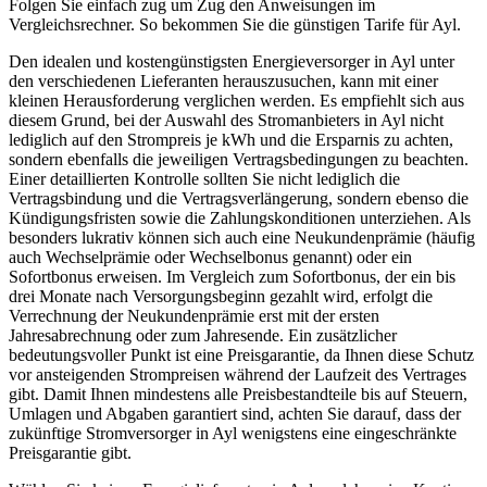
Folgen Sie einfach zug um Zug den Anweisungen im
Vergleichsrechner. So bekommen Sie die günstigen Tarife für Ayl.
Den idealen und kostengünstigsten Energieversorger in Ayl unter
den verschiedenen Lieferanten herauszusuchen, kann mit einer
kleinen Herausforderung verglichen werden. Es empfiehlt sich aus
diesem Grund, bei der Auswahl des Stromanbieters in Ayl nicht
lediglich auf den Strompreis je kWh und die Ersparnis zu achten,
sondern ebenfalls die jeweiligen Vertragsbedingungen zu beachten.
Einer detaillierten Kontrolle sollten Sie nicht lediglich die
Vertragsbindung und die Vertragsverlängerung, sondern ebenso die
Kündigungsfristen sowie die Zahlungskonditionen unterziehen. Als
besonders lukrativ können sich auch eine Neukundenprämie (häufig
auch Wechselprämie oder Wechselbonus genannt) oder ein
Sofortbonus erweisen. Im Vergleich zum Sofortbonus, der ein bis
drei Monate nach Versorgungsbeginn gezahlt wird, erfolgt die
Verrechnung der Neukundenprämie erst mit der ersten
Jahresabrechnung oder zum Jahresende. Ein zusätzlicher
bedeutungsvoller Punkt ist eine Preisgarantie, da Ihnen diese Schutz
vor ansteigenden Strompreisen während der Laufzeit des Vertrages
gibt. Damit Ihnen mindestens alle Preisbestandteile bis auf Steuern,
Umlagen und Abgaben garantiert sind, achten Sie darauf, dass der
zukünftige Stromversorger in Ayl wenigstens eine eingeschränkte
Preisgarantie gibt.