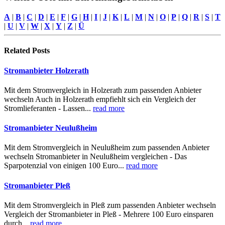
A
|
B
|
C
|
D
|
E
|
F
|
G
|
H
|
I
|
J
|
K
|
L
|
M
|
N
|
O
|
P
|
Q
|
R
|
S
|
T
|
U
|
V
|
W
|
X
|
Y
|
Z
|
Ü
Related
Posts
Stromanbieter Holzerath
Mit dem Stromvergleich in Holzerath zum passenden Anbieter
wechseln Auch in Holzerath empfiehlt sich ein Vergleich der
Stromlieferanten - Lassen...
read more
Stromanbieter Neulußheim
Mit dem Stromvergleich in Neulußheim zum passenden Anbieter
wechseln Stromanbieter in Neulußheim vergleichen - Das
Sparpotenzial von einigen 100 Euro...
read more
Stromanbieter Pleß
Mit dem Stromvergleich in Pleß zum passenden Anbieter wechseln
Vergleich der Stromanbieter in Pleß - Mehrere 100 Euro einsparen
durch...
read more