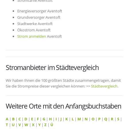
Stromtarife Aventoft
Energieversorger Aventoft
Grundversorger Aventoft
Stadtwerke Aventoft
Ökostrom Aventoft
Strom anmelden
Aventoft
Stromanbieter im Städtevergleich
Wir haben Ihnen die 100 größten Städte zusammengetragen, damit
Sie die Strompreise dieser vergleichen können: >>
Städtevergleich
.
Weitere Orte mit den Anfangsbuchstaben
A
|
B
|
C
|
D
|
E
|
F
|
G
|
H
|
I
|
J
|
K
|
L
|
M
|
N
|
O
|
P
|
Q
|
R
|
S
|
T
|
U
|
V
|
W
|
X
|
Y
|
Z
|
Ü