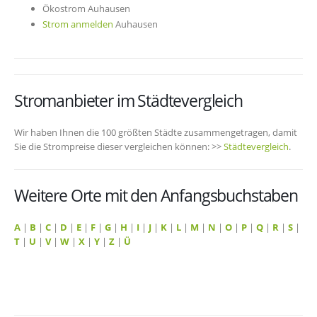
Ökostrom Auhausen
Strom anmelden
Auhausen
Stromanbieter im Städtevergleich
Wir haben Ihnen die 100 größten Städte zusammengetragen, damit
Sie die Strompreise dieser vergleichen können: >>
Städtevergleich
.
Weitere Orte mit den Anfangsbuchstaben
A
|
B
|
C
|
D
|
E
|
F
|
G
|
H
|
I
|
J
|
K
|
L
|
M
|
N
|
O
|
P
|
Q
|
R
|
S
|
T
|
U
|
V
|
W
|
X
|
Y
|
Z
|
Ü