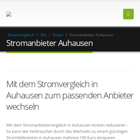
Stromvergleich
/
Ort
/
Strom
/
Stromanbieter Auhausen
Stromanbieter Auhausen
Mit dem Stromvergleich in
Auhausen zum passenden Anbieter
wechseln
Mit dem Stromanbietervergleich in Auhausen Kosten reduzieren –
So kann der Verbraucher durch das Wechseln zu einem günstigen
Stromlieferanten in Auhausen mehrere 100 Euro einsparen