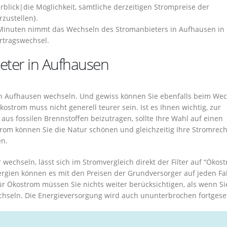
blick|die Möglichkeit, sämtliche derzeitigen Strompreise der
zustellen}.
inuten nimmt das Wechseln des Stromanbieters in Aufhausen in
rtragswechsel.
eter in Aufhausen
n Aufhausen wechseln. Und gewiss können Sie ebenfalls beim We
strom muss nicht generell teurer sein. Ist es Ihnen wichtig, zur
us fossilen Brennstoffen beizutragen, sollte Ihre Wahl auf einen
trom können Sie die Natur schönen und gleichzeitig Ihre Stromre
en.
wechseln, lässt sich im Stromvergleich direkt der Filter auf “Ökos
ergien können es mit den Preisen der Grundversorger auf jeden Fal
 Ökostrom müssen Sie nichts weiter berücksichtigen, als wenn Si
hseln. Die Energieversorgung wird auch ununterbrochen fortgeset