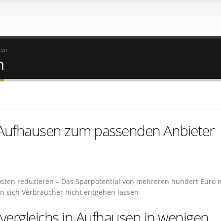
sen
n
 Aufhausen zum passenden Anbieter
sten reduzieren – Das Sparpotential von mehreren hundert Euro 
n sich Verbraucher nicht entgehen lassen
rvergleichs in Aufhausen in wenigen