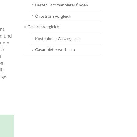
Besten Stromanbieter finden
Ökostrom Vergleich
Gaspreisvergleich
cht
en und
Kostenloser Gasvergleich
einem
der
Gasanbieter wechseln
n.
on
lb
nge