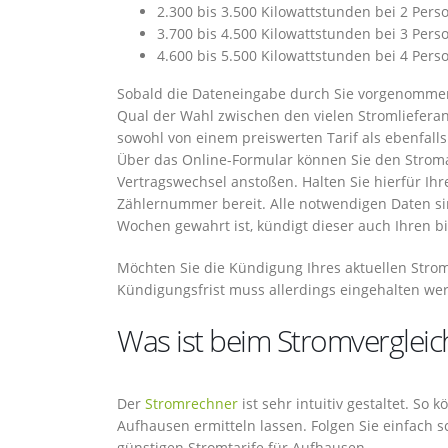
2.300 bis 3.500 Kilowattstunden bei 2 Pers
3.700 bis 4.500 Kilowattstunden bei 3 Pers
4.600 bis 5.500 Kilowattstunden bei 4 Pers
Sobald die Dateneingabe durch Sie vorgenommen 
Qual der Wahl zwischen den vielen Stromlieferant
sowohl von einem preiswerten Tarif als ebenfall
Über das Online-Formular können Sie den Stroma
Vertragswechsel anstoßen. Halten Sie hierfür I
Zählernummer bereit. Alle notwendigen Daten sind
Wochen gewahrt ist, kündigt dieser auch Ihren b
Möchten Sie die Kündigung Ihres aktuellen Stro
Kündigungsfrist muss allerdings eingehalten we
Was ist beim Stromvergleic
Der
Stromrechner
ist sehr intuitiv gestaltet. So
Aufhausen ermitteln lassen. Folgen Sie einfach 
günstigen Stromtarife für Aufhausen.