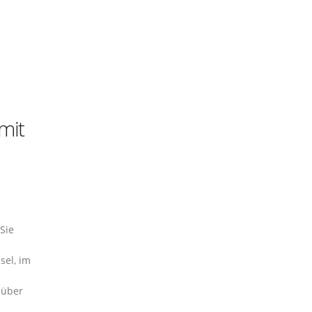
mit
Sie
el, im
 über