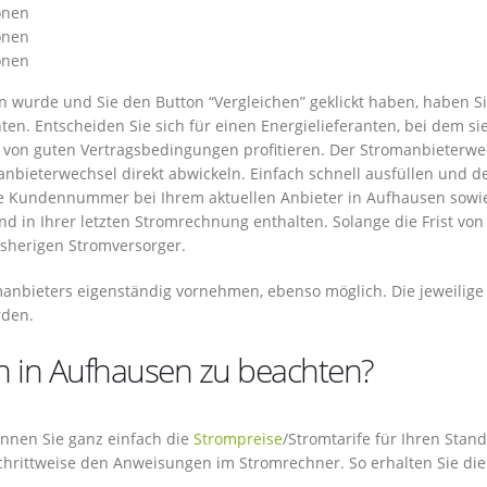
onen
onen
onen
wurde und Sie den Button “Vergleichen” geklickt haben, haben Si
en. Entscheiden Sie sich für einen Energielieferanten, bei dem si
s von guten Vertragsbedingungen profitieren. Der Stromanbieterwe
nbieterwechsel direkt abwickeln. Einfach schnell ausfüllen und d
hre Kundennummer bei Ihrem aktuellen Anbieter in Aufhausen sowie
 in Ihrer letzten Stromrechnung enthalten. Solange die Frist von 
isherigen Stromversorger.
manbieters eigenständig vornehmen, ebenso möglich. Die jeweilige
rden.
h in Aufhausen zu beachten?
 können Sie ganz einfach die
Strompreise
/Stromtarife für Ihren Stand
schrittweise den Anweisungen im Stromrechner. So erhalten Sie die