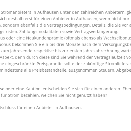
Stromanbieters in Aufhausen unter den zahlreichen Anbietern, gl
ich deshalb erst für einen Anbieter in Aufhausen, wenn nicht nur 
 sondern ebenfalls die Vertragsbedingungen. Details, die Sie vor 
gsfristen, Zahlungsmodalitäten sowie Vertragsverlängerung.
nus oder eine Neukundenprämie (oftmals ebenso als Wechselbonu
tbonus bekommen Sie ein bis drei Monate nach dem Versorgungsb
zum Jahresende respektive bis zur ersten Jahresabrechnung wart
 Aspekt, denn durch diese sind Sie während der Vertragslaufzeit vo
 eingeschränkte Preisgarantie sollte der zukünftige Stromlieferan
 mindestens alle Preisbestandteile, ausgenommen Steuern, Abgab
se oder eine Kaution, entscheiden Sie sich für einen anderen. Ebe
ie für Strom bezahlen, welchen Sie nicht genutzt haben?
tschluss für einen Anbieter in Aufhausen: