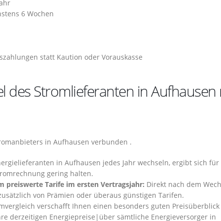
ahr
hstens 6 Wochen
szahlungen statt Kaution oder Vorauskasse
l des Stromlieferanten in Aufhausen 
tromanbieters in Aufhausen verbunden .
rgielieferanten in Aufhausen jedes Jahr wechseln, ergibt sich für 
Stromrechnung gering halten.
 preiswerte Tarife im ersten Vertragsjahr:
Direkt nach dem Wechs
s zusätzlich von Prämien oder überaus günstigen Tarifen.
mvergleich verschafft Ihnen einen besonders guten Preisüberblick
hre derzeitigen Energiepreise|über sämtliche Energieversorger in