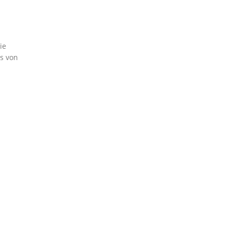
s
ie
s von