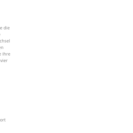
e die
e
chsel
en
 Ihre
vier
ort