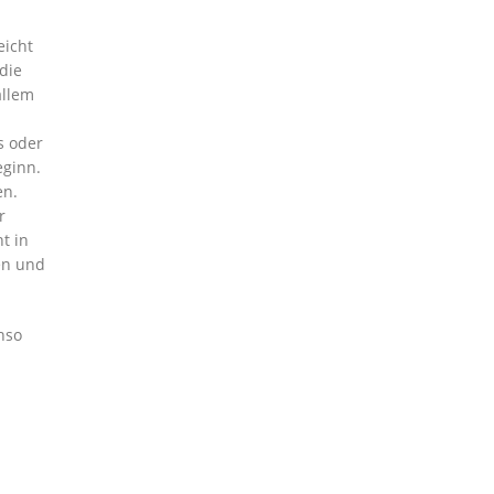
eicht
die
allem
s oder
eginn.
en.
r
t in
en und
nso