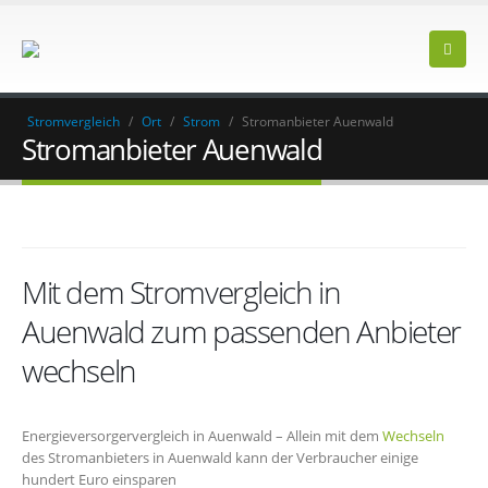
Stromvergleich
/
Ort
/
Strom
/
Stromanbieter Auenwald
Stromanbieter Auenwald
Mit dem Stromvergleich in
Auenwald zum passenden Anbieter
wechseln
Energieversorgervergleich in Auenwald – Allein mit dem
Wechseln
des Stromanbieters in Auenwald kann der Verbraucher einige
hundert Euro einsparen