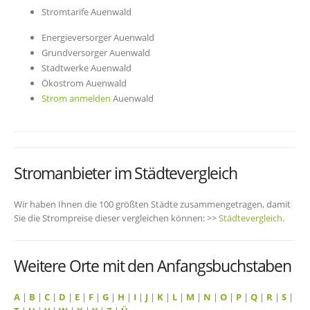
Stromtarife Auenwald
Energieversorger Auenwald
Grundversorger Auenwald
Stadtwerke Auenwald
Ökostrom Auenwald
Strom anmelden
Auenwald
Stromanbieter im Städtevergleich
Wir haben Ihnen die 100 größten Städte zusammengetragen, damit
Sie die Strompreise dieser vergleichen können: >>
Städtevergleich
.
Weitere Orte mit den Anfangsbuchstaben
A
|
B
|
C
|
D
|
E
|
F
|
G
|
H
|
I
|
J
|
K
|
L
|
M
|
N
|
O
|
P
|
Q
|
R
|
S
|