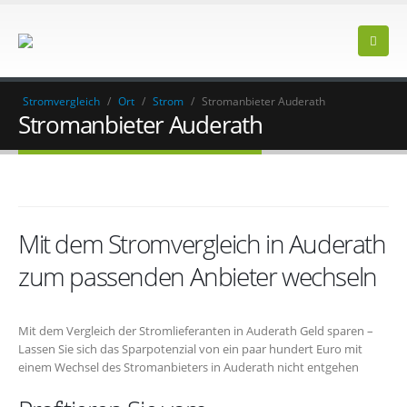
Stromvergleich
/
Ort
/
Strom
/
Stromanbieter Auderath
Stromanbieter Auderath
Mit dem Stromvergleich in Auderath
zum passenden Anbieter wechseln
Mit dem Vergleich der Stromlieferanten in Auderath Geld sparen –
Lassen Sie sich das Sparpotenzial von ein paar hundert Euro mit
einem Wechsel des Stromanbieters in Auderath nicht entgehen