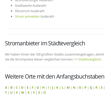
Grundversorger Auderath
Stadtwerke Auderath
Ökostrom Auderath
Strom anmelden
Auderath
Stromanbieter im Städtevergleich
Wir haben Ihnen die 100 größten Städte zusammengetragen, damit
Sie die Strompreise dieser vergleichen können: >>
Städtevergleich
.
Weitere Orte mit den Anfangsbuchstaben
A
|
B
|
C
|
D
|
E
|
F
|
G
|
H
|
I
|
J
|
K
|
L
|
M
|
N
|
O
|
P
|
Q
|
R
|
S
|
T
|
U
|
V
|
W
|
X
|
Y
|
Z
|
Ü