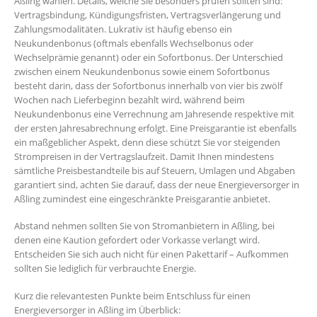
Aßling wählen. Details, welche Sie besonders prüfen sollten sind:
Vertragsbindung, Kündigungsfristen, Vertragsverlängerung und
Zahlungsmodalitäten. Lukrativ ist häufig ebenso ein
Neukundenbonus (oftmals ebenfalls Wechselbonus oder
Wechselprämie genannt) oder ein Sofortbonus. Der Unterschied
zwischen einem Neukundenbonus sowie einem Sofortbonus
besteht darin, dass der Sofortbonus innerhalb von vier bis zwölf
Wochen nach Lieferbeginn bezahlt wird, während beim
Neukundenbonus eine Verrechnung am Jahresende respektive mit
der ersten Jahresabrechnung erfolgt. Eine Preisgarantie ist ebenfalls
ein maßgeblicher Aspekt, denn diese schützt Sie vor steigenden
Strompreisen in der Vertragslaufzeit. Damit Ihnen mindestens
sämtliche Preisbestandteile bis auf Steuern, Umlagen und Abgaben
garantiert sind, achten Sie darauf, dass der neue Energieversorger in
Aßling zumindest eine eingeschränkte Preisgarantie anbietet.
Abstand nehmen sollten Sie von Stromanbietern in Aßling, bei
denen eine Kaution gefordert oder Vorkasse verlangt wird.
Entscheiden Sie sich auch nicht für einen Pakettarif – Aufkommen
sollten Sie lediglich für verbrauchte Energie.
Kurz die relevantesten Punkte beim Entschluss für einen
Energieversorger in Aßling im Überblick: