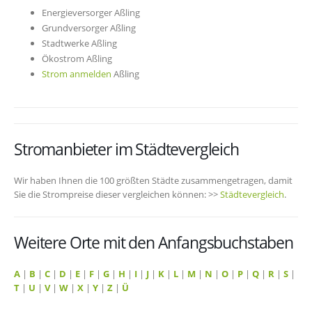
Energieversorger Aßling
Grundversorger Aßling
Stadtwerke Aßling
Ökostrom Aßling
Strom anmelden
Aßling
Stromanbieter im Städtevergleich
Wir haben Ihnen die 100 größten Städte zusammengetragen, damit
Sie die Strompreise dieser vergleichen können: >>
Städtevergleich
.
Weitere Orte mit den Anfangsbuchstaben
A
|
B
|
C
|
D
|
E
|
F
|
G
|
H
|
I
|
J
|
K
|
L
|
M
|
N
|
O
|
P
|
Q
|
R
|
S
|
T
|
U
|
V
|
W
|
X
|
Y
|
Z
|
Ü