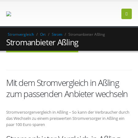
Stromvergleich
/
Ort
/
Strom
/
Stromanbieter Aßling
Stromanbieter Aßling
Mit dem Stromvergleich in Aßling
zum passenden Anbieter wechseln
Stromversorgervergleich in Aßling – So kann der Verbraucher durch
das Wechseln zu einem preiswerten Stromversorger in Aßling ein
paar 100 Euro sparen