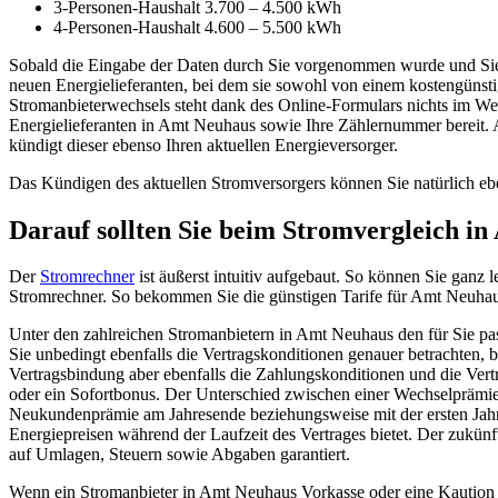
3-Personen-Haushalt 3.700 – 4.500 kWh
4-Personen-Haushalt 4.600 – 5.500 kWh
Sobald die Eingabe der Daten durch Sie vorgenommen wurde und Sie d
neuen Energielieferanten, bei dem sie sowohl von einem kostengünsti
Stromanbieterwechsels steht dank des Online-Formulars nichts im We
Energielieferanten in Amt Neuhaus sowie Ihre Zählernummer bereit. Au
kündigt dieser ebenso Ihren aktuellen Energieversorger.
Das Kündigen des aktuellen Stromversorgers können Sie natürlich eben
Darauf sollten Sie beim Stromvergleich i
Der
Stromrechner
ist äußerst intuitiv aufgebaut. So können Sie ganz 
Stromrechner. So bekommen Sie die günstigen Tarife für Amt Neuhau
Unter den zahlreichen Stromanbietern in Amt Neuhaus den für Sie pa
Sie unbedingt ebenfalls die Vertragskonditionen genauer betrachten, b
Vertragsbindung aber ebenfalls die Zahlungskonditionen und die Ve
oder ein Sofortbonus. Der Unterschied zwischen einer Wechselprämie
Neukundenprämie am Jahresende beziehungsweise mit der ersten Jahres
Energiepreisen während der Laufzeit des Vertrages bietet. Der zukünf
auf Umlagen, Steuern sowie Abgaben garantiert.
Wenn ein Stromanbieter in Amt Neuhaus Vorkasse oder eine Kaution verl