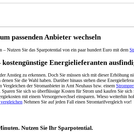
um passenden Anbieter wechseln
n – Nutzen Sie das Sparpotential von ein paar hundert Euro mit dem
St
 kostengünstige Energielieferanten ausfind
nder Anstieg zu erkennen. Doch Sie müssen sich mit dieser Erhöhung nic
n denen Sie die Wahl haben. Darüber hinaus stehen diese Energieliefer
dem Vergleichen der Stromanbieter in Amt Neuhaus bzw. einem
Stromprei
Sparen Sie sich so überflüssige Kosten für Strom und kaufen Sie sich 
nergiekosten mit einem Versorgerwechsel einsparen. Wieso weiterhin h
 vergleichen
Nehmen Sie auf jeden Fall einen Stromtarifvergleich vor!
inuten. Nutzen Sie Ihr Sparpotential.