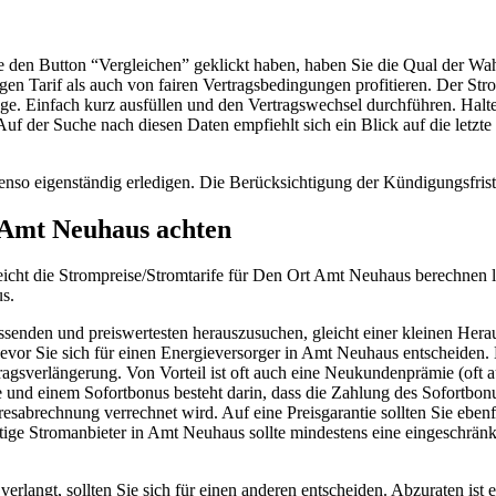
en Button “Vergleichen” geklickt haben, haben Sie die Qual der Wahl
gen Tarif als auch von fairen Vertragsbedingungen profitieren. Der S
ge. Einfach kurz ausfüllen und den Vertragswechsel durchführen. Hal
f der Suche nach diesen Daten empfiehlt sich ein Blick auf die letzte
so eigenständig erledigen. Die Berücksichtigung der Kündigungsfrist i
n Amt Neuhaus achten
leicht die Strompreise/Stromtarife für Den Ort Amt Neuhaus berechnen l
s.
ssenden und preiswertesten herauszusuchen, gleicht einer kleinen Her
evor Sie sich für einen Energieversorger in Amt Neuhaus entscheiden. De
rtragsverlängerung. Von Vorteil ist oft auch eine Neukundenprämie (o
 und einem Sofortbonus besteht darin, dass die Zahlung des Sofortbon
abrechnung verrechnet wird. Auf eine Preisgarantie sollten Sie ebenfa
tige Stromanbieter in Amt Neuhaus sollte mindestens eine eingeschränkte
angt, sollten Sie sich für einen anderen entscheiden. Abzuraten ist ebe