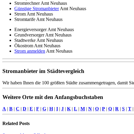
Stromrechner Amt Neuhaus
Günstige Stromanbieter
Amt Neuhaus
Strom Amt Neuhaus
Stromtarife Amt Neuhaus
Energieversorger Amt Neuhaus
Grundversorger Amt Neuhaus
Stadtwerke Amt Neuhaus
Ökostrom Amt Neuhaus
Strom anmelden
Amt Neuhaus
Stromanbieter im Städtevergleich
Wir haben Ihnen die 100 größten Städte zusammengetragen, damit Sie
Weitere Orte mit den Anfangsbuchstaben
A
|
B
|
C
|
D
|
E
|
F
|
G
|
H
|
I
|
J
|
K
|
L
|
M
|
N
|
O
|
P
|
Q
|
R
|
S
|
T
Related
Posts