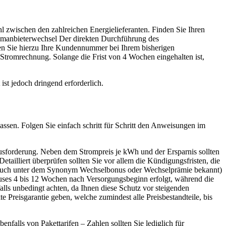
 zwischen den zahlreichen Energielieferanten. Finden Sie Ihren
tromanbieterwechsel Der direkten Durchführung des
ten Sie hierzu Ihre Kundennummer bei Ihrem bisherigen
 Stromrechnung. Solange die Frist von 4 Wochen eingehalten ist,
st jedoch dringend erforderlich.
assen. Folgen Sie einfach schritt für Schritt den Anweisungen im
ausforderung. Neben dem Strompreis je kWh und der Ersparnis sollten
tailliert überprüfen sollten Sie vor allem die Kündigungsfristen, die
ft auch unter dem Synonym Wechselbonus oder Wechselprämie bekannt)
uses 4 bis 12 Wochen nach Versorgungsbeginn erfolgt, während die
lls unbedingt achten, da Ihnen diese Schutz vor steigenden
 Preisgarantie geben, welche zumindest alle Preisbestandteile, bis
nfalls von Pakettarifen – Zahlen sollten Sie lediglich für