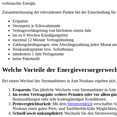
verbrauchte Energie.
Zusammenfassung der relevantesten Punkte bei der Entscheidung für
Ersparnis
Strompreis je Kilowattstunde
Vertragsverlängerung von höchstens einem Jahr
bis zu 6 Wochen Kündigungsfrist
maximal 12 Monate Vertragsbindung
Zahlungsbedingungen: eine Abschlagszahlung jeden Monat ans
Neukundenprämie bzw. Sofortbonus
mindestens 1 Jahr Preisgarantie
keine Pakettarife
Welche Vorteile der Energieversorgerwech
Bei einem Wechsel des Stromanbieters in Amt Neuhaus ergeben sich g
Ersparnis:
Das jährliche Wechseln vom Stromanbieter in Amt N
Im ersten Vertragsjahr weitere Prämien oder vor allem gün
Bonuszahlungen oder sehr kostengünstigen Konditionen.
Preisvergleichbarkeit:
Mit dem
Stromvergleich
verschaffen Si
Neuhaus einen guten Preis- und Tarifüberblick|die Möglichkeit,
Schnell sowie unkompliziert:
Wechseln Sie den Stromversorge