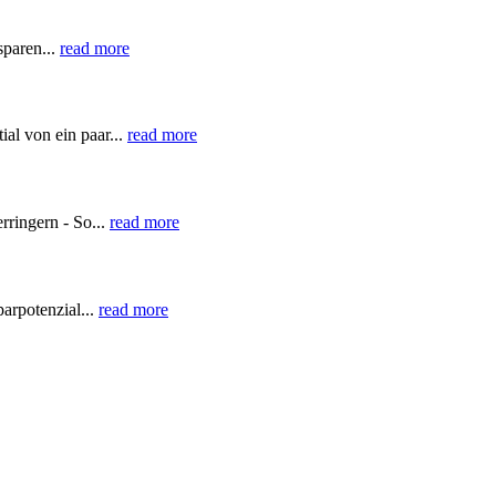
sparen...
read more
al von ein paar...
read more
rringern - So...
read more
arpotenzial...
read more