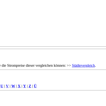
 die Strompreise dieser vergleichen können: >>
Städtevergleich
.
|
U
|
V
|
W
|
X
|
Y
|
Z
|
Ü