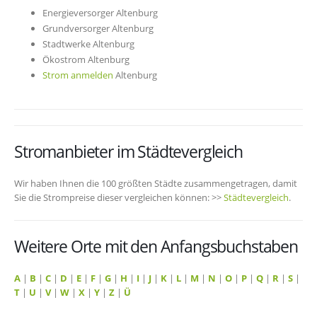
Energieversorger Altenburg
Grundversorger Altenburg
Stadtwerke Altenburg
Ökostrom Altenburg
Strom anmelden
Altenburg
Stromanbieter im Städtevergleich
Wir haben Ihnen die 100 größten Städte zusammengetragen, damit
Sie die Strompreise dieser vergleichen können: >>
Städtevergleich
.
Weitere Orte mit den Anfangsbuchstaben
A
|
B
|
C
|
D
|
E
|
F
|
G
|
H
|
I
|
J
|
K
|
L
|
M
|
N
|
O
|
P
|
Q
|
R
|
S
|
T
|
U
|
V
|
W
|
X
|
Y
|
Z
|
Ü