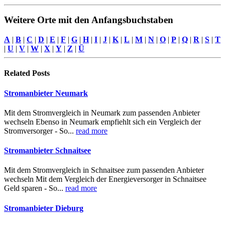
Weitere Orte mit den Anfangsbuchstaben
A
|
B
|
C
|
D
|
E
|
F
|
G
|
H
|
I
|
J
|
K
|
L
|
M
|
N
|
O
|
P
|
Q
|
R
|
S
|
T
|
U
|
V
|
W
|
X
|
Y
|
Z
|
Ü
Related
Posts
Stromanbieter Neumark
Mit dem Stromvergleich in Neumark zum passenden Anbieter
wechseln Ebenso in Neumark empfiehlt sich ein Vergleich der
Stromversorger - So...
read more
Stromanbieter Schnaitsee
Mit dem Stromvergleich in Schnaitsee zum passenden Anbieter
wechseln Mit dem Vergleich der Energieversorger in Schnaitsee
Geld sparen - So...
read more
Stromanbieter Dieburg