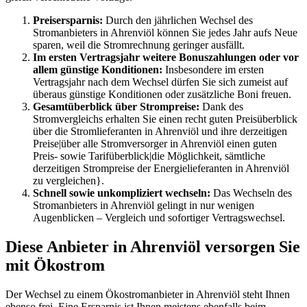
Preisersparnis:
Durch den jährlichen Wechsel des
Stromanbieters in Ahrenviöl können Sie jedes Jahr aufs Neue
sparen, weil die Stromrechnung geringer ausfällt.
Im ersten Vertragsjahr weitere Bonuszahlungen oder vor
allem günstige Konditionen:
Insbesondere im ersten
Vertragsjahr nach dem Wechsel dürfen Sie sich zumeist auf
überaus günstige Konditionen oder zusätzliche Boni freuen.
Gesamtüberblick über Strompreise:
Dank des
Stromvergleichs erhalten Sie einen recht guten Preisüberblick
über die Stromlieferanten in Ahrenviöl und ihre derzeitigen
Preise|über alle Stromversorger in Ahrenviöl einen guten
Preis- sowie Tarifüberblick|die Möglichkeit, sämtliche
derzeitigen Strompreise der Energielieferanten in Ahrenviöl
zu vergleichen}.
Schnell sowie unkompliziert wechseln:
Das Wechseln des
Stromanbieters in Ahrenviöl gelingt in nur wenigen
Augenblicken – Vergleich und sofortiger Vertragswechsel.
Diese Anbieter in Ahrenviöl versorgen Sie
mit Ökostrom
Der Wechsel zu einem Ökostromanbieter in Ahrenviöl steht Ihnen
ebenso frei. Eine Ersparnis ist Ihnen meistens ebenfalls beim