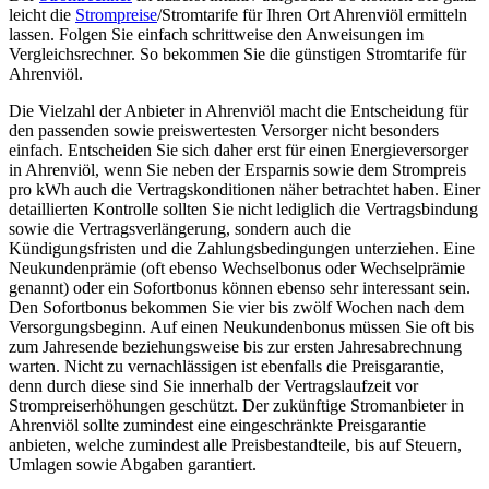
leicht die
Strompreise
/Stromtarife für Ihren Ort Ahrenviöl ermitteln
lassen. Folgen Sie einfach schrittweise den Anweisungen im
Vergleichsrechner. So bekommen Sie die günstigen Stromtarife für
Ahrenviöl.
Die Vielzahl der Anbieter in Ahrenviöl macht die Entscheidung für
den passenden sowie preiswertesten Versorger nicht besonders
einfach. Entscheiden Sie sich daher erst für einen Energieversorger
in Ahrenviöl, wenn Sie neben der Ersparnis sowie dem Strompreis
pro kWh auch die Vertragskonditionen näher betrachtet haben. Einer
detaillierten Kontrolle sollten Sie nicht lediglich die Vertragsbindung
sowie die Vertragsverlängerung, sondern auch die
Kündigungsfristen und die Zahlungsbedingungen unterziehen. Eine
Neukundenprämie (oft ebenso Wechselbonus oder Wechselprämie
genannt) oder ein Sofortbonus können ebenso sehr interessant sein.
Den Sofortbonus bekommen Sie vier bis zwölf Wochen nach dem
Versorgungsbeginn. Auf einen Neukundenbonus müssen Sie oft bis
zum Jahresende beziehungsweise bis zur ersten Jahresabrechnung
warten. Nicht zu vernachlässigen ist ebenfalls die Preisgarantie,
denn durch diese sind Sie innerhalb der Vertragslaufzeit vor
Strompreiserhöhungen geschützt. Der zukünftige Stromanbieter in
Ahrenviöl sollte zumindest eine eingeschränkte Preisgarantie
anbieten, welche zumindest alle Preisbestandteile, bis auf Steuern,
Umlagen sowie Abgaben garantiert.