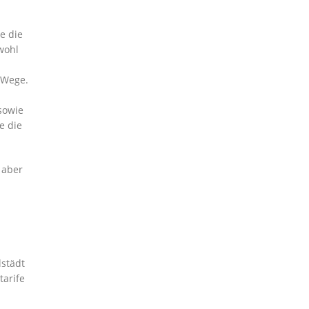
e die
wohl
 Wege.
sowie
e die
 aber
lstädt
tarife