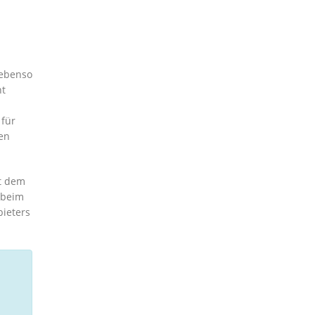
 ebenso
ht
 für
en
t dem
s beim
ieters