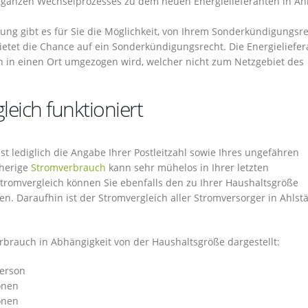
 ganzen Wechselprozesses zu dem neuen Energielieferanten in Ah
ung gibt es für Sie die Möglichkeit, von Ihrem Sonderkündigungsr
tet die Chance auf ein Sonderkündigungsrecht. Die Energieliefe
nn in einen Ort umgezogen wird, welcher nicht zum Netzgebiet des
eich funktioniert
st lediglich die Angabe Ihrer Postleitzahl sowie Ihres ungefähren
sherige
Stromverbrauch
kann sehr mühelos in Ihrer letzten
romvergleich können Sie ebenfalls den zu Ihrer Haushaltsgröße
 Daraufhin ist der Stromvergleich aller Stromversorger in Ahlst
erbrauch in Abhängigkeit von der Haushaltsgröße dargestellt:
Person
onen
onen