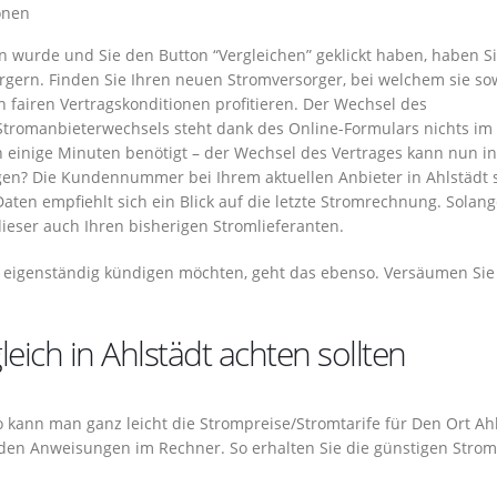
onen
wurde und Sie den Button “Vergleichen” geklickt haben, haben Si
rgern. Finden Sie Ihren neuen Stromversorger, bei welchem sie so
n fairen Vertragskonditionen profitieren. Der Wechsel des
 Stromanbieterwechsels steht dank des Online-Formulars nichts im
h einige Minuten benötigt – der Wechsel des Vertrages kann nun in
gen? Die Kundennummer bei Ihrem aktuellen Anbieter in Ahlstädt 
ten empfiehlt sich ein Blick auf die letzte Stromrechnung. Solang
dieser auch Ihren bisherigen Stromlieferanten.
r eigenständig kündigen möchten, geht das ebenso. Versäumen Sie
ich in Ahlstädt achten sollten
 So kann man ganz leicht die Strompreise/Stromtarife für Den Ort Ah
e den Anweisungen im Rechner. So erhalten Sie die günstigen Strom