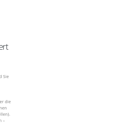
ert
d Sie
er die
inen
llen}.
n –