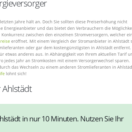
rgieversorger
etzten Jahre hält an. Doch Sie sollten diese Preiserhöhung nicht
Energieanbieter und das bietet den Verbrauchern die Möglichkei
ke Konkurrenz zwischen den einzelnen Stromversorgern, welcher ei
reise
eröffnet. Mit einem Vergleich der Stromanbieter in Ahlstädt 
mlieferanten oder gar dem kostengünstigsten in Ahlstädt entfernt.
für etwas anderes aus. In Abhängigkeit von Ihrem aktuellen Tarif u
o jedes Jahr an Stromkosten mit einem Versorgerwechsel sparen.
urch das Wechseln zu einem anderen Stromlieferanten in Ahlstädt
ife
lohnt sich!
 Ahlstädt
hlstädt in nur 10 Minuten. Nutzen Sie Ihr