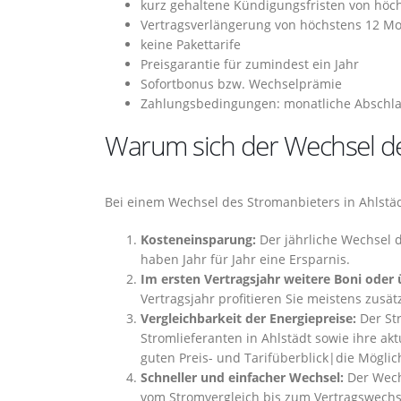
kurz gehaltene Kündigungsfristen von höc
Vertragsverlängerung von höchstens 12 M
keine Pakettarife
Preisgarantie für zumindest ein Jahr
Sofortbonus bzw. Wechselprämie
Zahlungsbedingungen: monatliche Abschla
Warum sich der Wechsel des 
Bei einem Wechsel des Stromanbieters in Ahlstäd
Kosteneinsparung:
Der jährliche Wechsel d
haben Jahr für Jahr eine Ersparnis.
Im ersten Vertragsjahr weitere Boni oder 
Vertragsjahr profitieren Sie meistens zusä
Vergleichbarkeit der Energiepreise:
Der Str
Stromlieferanten in Ahlstädt sowie ihre ak
guten Preis- und Tarifüberblick|die Möglich
Schneller und einfacher Wechsel:
Der Wechs
vom Stromvergleich bis zum Vertragswechs