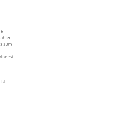
ne
zahlen
is zum
mindest
ist