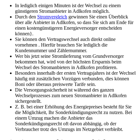
In lediglich einigen Minuten ist der Wechsel zu einem
günstigeren Stromanbieter in Adlkofen möglich.
Durch den
Stromvergleich
gewinnen Sie einen Überblick
über alle Anbieter in Adlkofen, so dass Sie sich am Ende für
einen kostengünstigeren Energieversorger entscheiden
können}.
Sie können den Vertragswechsel auch direkt online
vornehmen . Hierfür brauchen Sie lediglich die
Kundennummer und Zählernummer.
Wer bis jetzt seine Stromlieferung vom Grundversorger
bekommen hat, wird von der höchsten Ersparnis beim
Wechsel des Stromanbieters in Adlkofen profitieren.
Besonders innerhalb der ersten Vertragsjahres ist der Wechsel
häufig mit zusätzlichen Vorzügen verbunden, dies können
Boni oder überaus preiswerte Tarife sein.
Die Versorgungssicherheit ist während des ganzen
Wechselprozesses zum neuen Stromanbieter in Adlkofen
sichergestellt.
Z. B. bei einer Erhöhung des Energiepreises besteht für Sie
die Möglichkeit, Ihr Sonderkündigungsrecht zu nutzen. Bei
einem Umzug machen die Anbieter das
Sonderkündigungsrecht oft davon abhängig, ob der
Verbraucher trotz des Umzugs im Netzgebiet verbleibt.