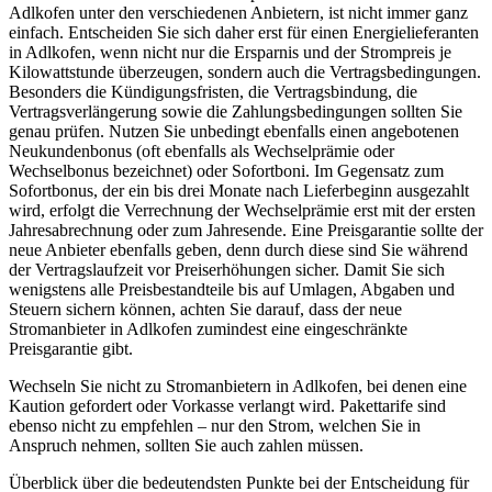
Adlkofen unter den verschiedenen Anbietern, ist nicht immer ganz
einfach. Entscheiden Sie sich daher erst für einen Energielieferanten
in Adlkofen, wenn nicht nur die Ersparnis und der Strompreis je
Kilowattstunde überzeugen, sondern auch die Vertragsbedingungen.
Besonders die Kündigungsfristen, die Vertragsbindung, die
Vertragsverlängerung sowie die Zahlungsbedingungen sollten Sie
genau prüfen. Nutzen Sie unbedingt ebenfalls einen angebotenen
Neukundenbonus (oft ebenfalls als Wechselprämie oder
Wechselbonus bezeichnet) oder Sofortboni. Im Gegensatz zum
Sofortbonus, der ein bis drei Monate nach Lieferbeginn ausgezahlt
wird, erfolgt die Verrechnung der Wechselprämie erst mit der ersten
Jahresabrechnung oder zum Jahresende. Eine Preisgarantie sollte der
neue Anbieter ebenfalls geben, denn durch diese sind Sie während
der Vertragslaufzeit vor Preiserhöhungen sicher. Damit Sie sich
wenigstens alle Preisbestandteile bis auf Umlagen, Abgaben und
Steuern sichern können, achten Sie darauf, dass der neue
Stromanbieter in Adlkofen zumindest eine eingeschränkte
Preisgarantie gibt.
Wechseln Sie nicht zu Stromanbietern in Adlkofen, bei denen eine
Kaution gefordert oder Vorkasse verlangt wird. Pakettarife sind
ebenso nicht zu empfehlen – nur den Strom, welchen Sie in
Anspruch nehmen, sollten Sie auch zahlen müssen.
Überblick über die bedeutendsten Punkte bei der Entscheidung für