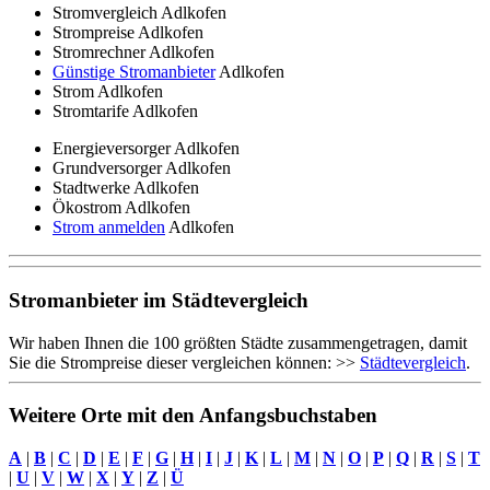
Stromvergleich Adlkofen
Strompreise Adlkofen
Stromrechner Adlkofen
Günstige Stromanbieter
Adlkofen
Strom Adlkofen
Stromtarife Adlkofen
Energieversorger Adlkofen
Grundversorger Adlkofen
Stadtwerke Adlkofen
Ökostrom Adlkofen
Strom anmelden
Adlkofen
Stromanbieter im Städtevergleich
Wir haben Ihnen die 100 größten Städte zusammengetragen, damit
Sie die Strompreise dieser vergleichen können: >>
Städtevergleich
.
Weitere Orte mit den Anfangsbuchstaben
A
|
B
|
C
|
D
|
E
|
F
|
G
|
H
|
I
|
J
|
K
|
L
|
M
|
N
|
O
|
P
|
Q
|
R
|
S
|
T
|
U
|
V
|
W
|
X
|
Y
|
Z
|
Ü