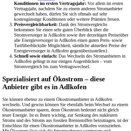
Konditionen im ersten Vertragsjahr:
Vor allem im ersten
Vertragsjahr, nachdem Sie zu einem anderen Stromanbieter
gewechselt haben, dürfen Sie sich oftmals auf sehr
kostengünstige Konditionen oder weitere Prämien freuen.
Preisvergleichbarkeit:
Dank des Stromvergleichs
bekommen Sie einen sehr guten Überblick über die
Stromversorger in Adlkofen sowie ihre derzeitigen Preise|über
alle Energieversorger in Adlkofen einen guten Preis- sowie
Tarifüberblick|die Möglichkeit, sämtliche aktuellen Preise der
Energieversorger in Adlkofen gegenüberzustellen}.
Schnell sowie einfach:
Das Wechseln des Stromanbieters in
Adlkofen gelingt in nur einigen Augenblicken – vom
Stromvergleich bis zum Vertragswechsel.
Spezialisiert auf Ökostrom – diese
Anbieter gibt es in Adlkofen
Sie können ebenso zu einem Ökostromanbieter in Adlkofen
wechseln. Und gewiss können Sie ebenfalls beim Wechsel zu einem
Ökostromanbieter sparen, denn Ökostrom bedeutet nicht gleich
teure Energie. Ist es Ihnen wichtig, zur Senkung des nuklearen
Stroms und des Stroms aus fossilen Brennstoffen beizutragen, ist der
Entschluss für einen Ökostromanbieter in Adlkofen vorzuziehen.
Mit Ökostrom lässt sich die Stromrechnung verringern und