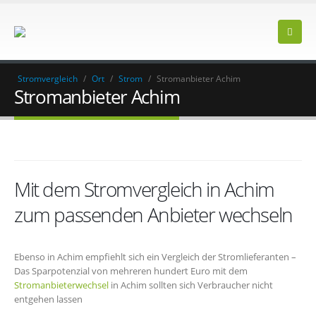
Stromvergleich
/
Ort
/
Strom
/
Stromanbieter Achim
Stromanbieter Achim
Mit dem Stromvergleich in Achim
zum passenden Anbieter wechseln
Ebenso in Achim empfiehlt sich ein Vergleich der Stromlieferanten –
Das Sparpotenzial von mehreren hundert Euro mit dem
Stromanbieterwechsel
in Achim sollten sich Verbraucher nicht
entgehen lassen