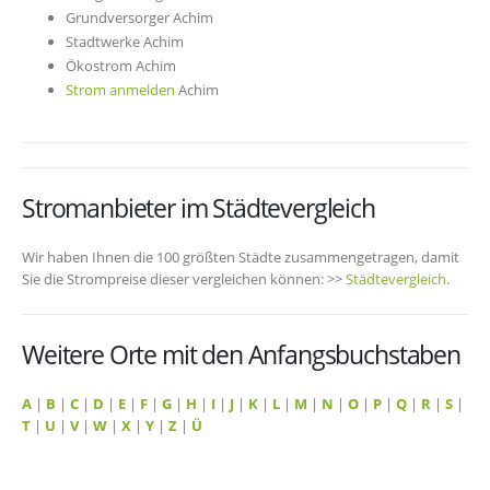
Grundversorger Achim
Stadtwerke Achim
Ökostrom Achim
Strom anmelden
Achim
Stromanbieter im Städtevergleich
Wir haben Ihnen die 100 größten Städte zusammengetragen, damit
Sie die Strompreise dieser vergleichen können: >>
Städtevergleich
.
Weitere Orte mit den Anfangsbuchstaben
A
|
B
|
C
|
D
|
E
|
F
|
G
|
H
|
I
|
J
|
K
|
L
|
M
|
N
|
O
|
P
|
Q
|
R
|
S
|
T
|
U
|
V
|
W
|
X
|
Y
|
Z
|
Ü