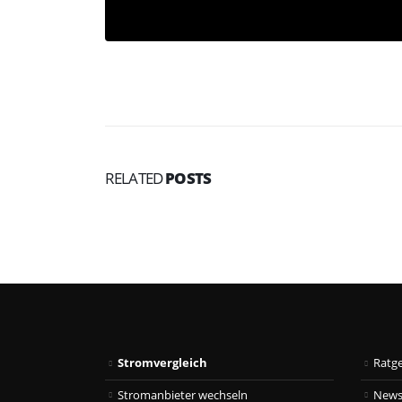
RELATED
POSTS
Stromvergleich
Ratg
Stromanbieter wechseln
New