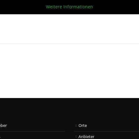
Weitere Informationen
eber
Orte
s
Anbieter