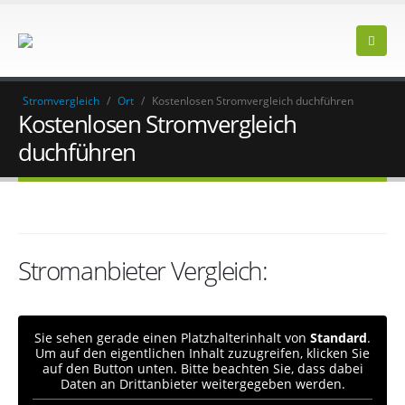
Stromvergleich
/
Ort
/
Kostenlosen Stromvergleich duchführen
Kostenlosen Stromvergleich
duchführen
Stromanbieter Vergleich:
Sie sehen gerade einen Platzhalterinhalt von
Standard
.
Um auf den eigentlichen Inhalt zuzugreifen, klicken Sie
auf den Button unten. Bitte beachten Sie, dass dabei
Daten an Drittanbieter weitergegeben werden.