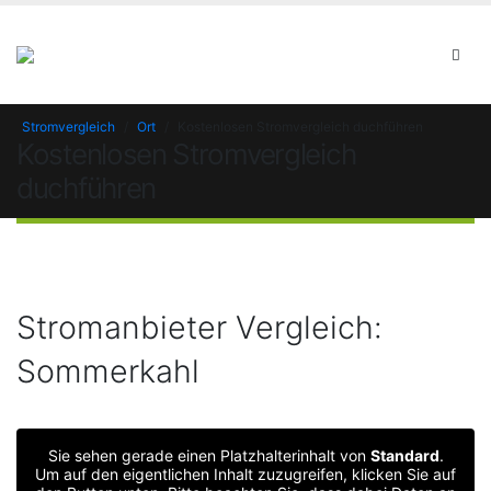
Stromvergleich
/
Ort
/
Kostenlosen Stromvergleich duchführen
Kostenlosen Stromvergleich
duchführen
Stromanbieter Vergleich:
Sommerkahl
Sie sehen gerade einen Platzhalterinhalt von
Standard
.
Um auf den eigentlichen Inhalt zuzugreifen, klicken Sie auf