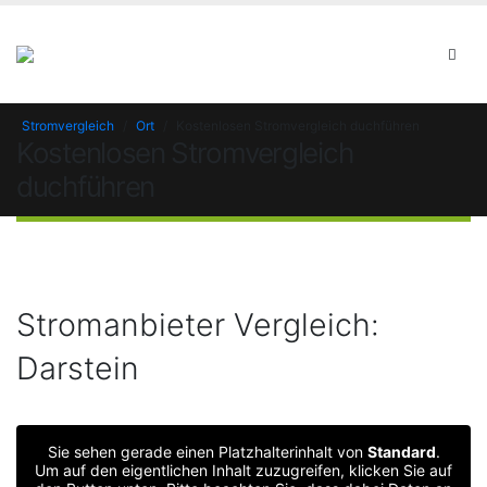
Stromvergleich
/
Ort
/
Kostenlosen Stromvergleich duchführen
Kostenlosen Stromvergleich
duchführen
Stromanbieter Vergleich:
Darstein
Sie sehen gerade einen Platzhalterinhalt von
Standard
.
Um auf den eigentlichen Inhalt zuzugreifen, klicken Sie auf